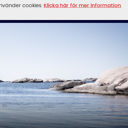
använder cookies.
Klicka här för mer information
.
behör
Verkstad
Om oss
Båthamn
Webshop