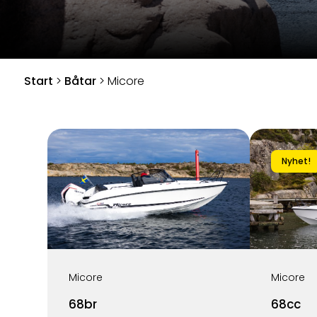
Start
>
Båtar
>
Micore
Nyhet!
Micore
Micore
68br
68cc