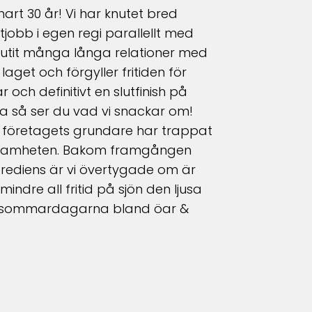
snart 30 år! Vi har knutet bred
tjobb i egen regi parallellt med
 knutit många långa relationer med
get och förgyller fritiden för
och definitivt en slutfinish på
a så ser du vad vi snackar om!
 företagets grundare har trappat
erksamheten. Bakom framgången
grediens är vi övertygade om är
indre all fritid på sjön den ljusa
ekta sommardagarna bland öar &