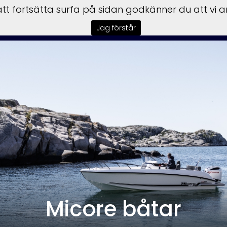
t fortsätta surfa på sidan godkänner du att vi 
sbilar
Båtar
Motorer
Trailer
Honda Power
Till
Jag förstår
Micore båtar