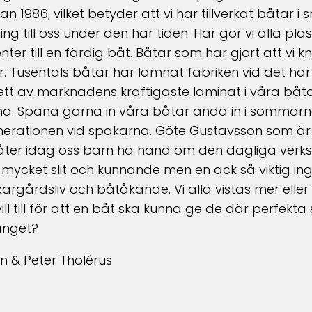
n 1986, vilket betyder att vi har tillverkat båtar i 
till oss under den här tiden. Här gör vi alla plas
ter till en färdig båt. Båtar som har gjort att vi
Tusentals båtar har lämnat fabriken vid det här la
tt av marknadens kraftigaste laminat i våra båtar 
na. Spana gärna in våra båtar ända in i sömmarn
nerationen vid spakarna. Göte Gustavsson som är
 låter idag oss barn ha hand om den dagliga v
t mycket slit och kunnande men en ack så viktig in
kärgårdsliv och båtåkande. Vi alla vistas mer eller m
 vill till för att en båt ska kunna ge de där perf
gänget?
 & Peter Tholérus