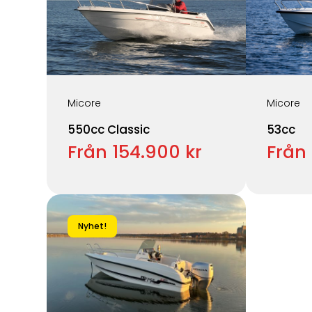
Micore
Micore
550cc Classic
53cc
Från 154.900 kr
Från 
Nyhet!