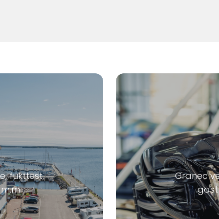
, fukttest,
Granec ver
 m.m.
gast