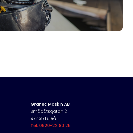
Granec Maskin AB
Småbåtsgatan 2
972 35 Luleå
Tel: 0920-22 80 25