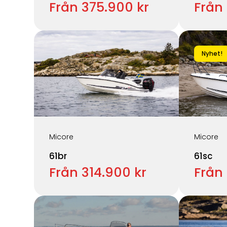
Från 375.900 kr
Från
Nyhet!
Micore
Micore
61br
61sc
Från 314.900 kr
Från 