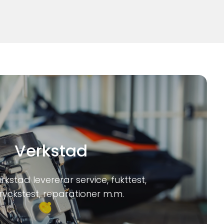
Verkstad
kstad levererar service, fukttest,
ryckstest, reparationer m.m.