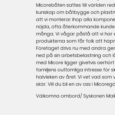
Micorebåten sattes till världen reda
kunskap om båtbygge och plastning 
att vi monterar ihop alla komponen
nöjda, ofta återkommande kunder. 
många. Vi vågar påstå att vi har e
produkterna som får folk att häp
Företaget drivs nu med andra ge
ned på sin arbetsbelastning och
med Micore ligger givetvis oerhör
familjens outtömliga intresse för s
halvleken av året. Vi vet vad som
skär. Vill du bli en av oss i Micore
Välkomna ombord/ Syskonen Malin