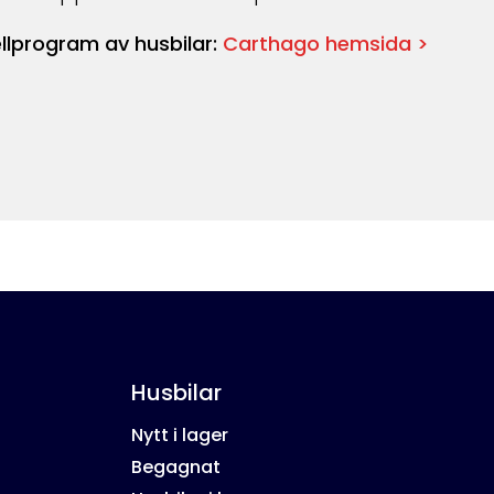
lprogram av husbilar:
Carthago hemsida >
Husbilar
Nytt i lager
Begagnat