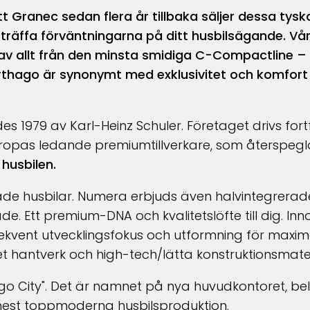
t Granec sedan flera år tillbaka säljer dessa tyska 
träffa förväntningarna på ditt husbilsägande. Vå
 av allt från den minsta smidiga C-Compactline – h
arthago är synonymt med exklusivitet och komfort
 1979 av Karl-Heinz Schuler. Företaget drivs for
Europas ledande premiumtillverkare, som återspegla
husbilen.
ade husbilar. Numera erbjuds även halvintegrerad
e. Ett premium-DNA och kvalitetslöfte till dig. Inno
kvent utvecklingsfokus och utformning för maxima
 hantverk och high-tech/lätta konstruktionsmater
hago City". Det är namnet på nya huvudkontoret, be
mest toppmoderna husbilsproduktion.