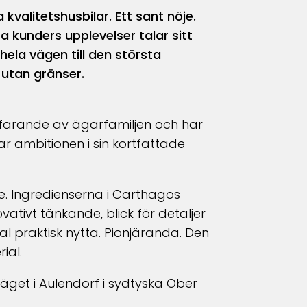
kvalitetshusbilar. Ett sant nöje.
ra kunders u
pplevelser talar sitt
ela vägen till den största
 utan gränser.
tfarande av ägarfamiljen och har
r ambitionen i sin kortfattade
e. Ingredienserna i Carthagos
vativt tänkande, blick för detaljer
l praktisk nytta. Pionjäranda. Den
ial.
läget i Aulendorf i sydtyska Ober