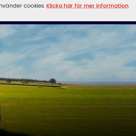
använder cookies.
Klicka här för mer information
.
behör
Verkstad
Om oss
Båthamn
Webshop