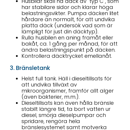
Husbilar skall ha däck av "typ C", som
har stabilare sidor och klarar höga
belastningsvikter. Pumpa däcken litet
hårdare än normalt, för att undvika
platta däck (undersök vad som är
lämpligt för just din däcktyp).
Rulla husbilen en aning framåt eller
bakåt, ca. 1 gång per månad, för att
ändra belastningspunkt på däcken.
Kontrollera däcktrycket emellanåt.
3. Bränsletank
Helst full tank. Häll i dieseltillsats för
att undvika tillväxt av
mikroorganismer, framför allt alger
(även bakterier, m.m.).
Dieseltillsats kan även hålla bränsle
stabilt längre tid, ta bort vatten ur
diesel, smörja dieselpumpar och
spridare, rengöra hela
bränslesystemet samt motverka