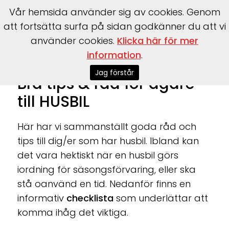
Vår hemsida använder sig av cookies. Genom
att fortsätta surfa på sidan godkänner du att vi
använder cookies.
Klicka här för mer
information
.
Start
>
Verkstad
>
Tips HUSBIL
Jag förstår
Bra tips & råd för ägare
till HUSBIL
Här har vi sammanställt goda råd och
tips till dig/er som har husbil. Ibland kan
det vara hektiskt när en husbil görs
iordning för säsongsförvaring, eller ska
stå oanvänd en tid. Nedanför finns en
informativ
checklista
som underlättar att
komma ihåg det viktiga.