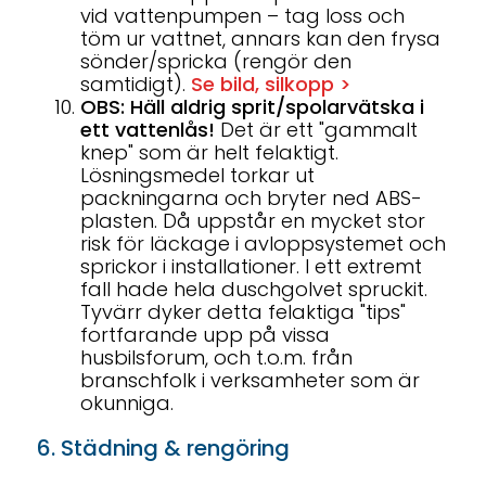
vid vattenpumpen – tag loss och
töm ur vattnet, annars kan den frysa
sönder/spricka (rengör den
samtidigt).
Se bild, silkopp >
OBS: Häll aldrig sprit/spolarvätska i
ett vattenlås!
Det är ett "gammalt
knep" som är helt felaktigt.
Lösningsmedel torkar ut
packningarna och bryter ned ABS-
plasten. Då uppstår en mycket stor
risk för läckage i avloppsystemet och
sprickor i installationer. I ett extremt
fall hade hela duschgolvet spruckit.
Tyvärr dyker detta felaktiga "tips"
fortfarande upp på vissa
husbilsforum, och t.o.m. från
branschfolk i verksamheter som är
okunniga.
6. Städning & rengöring