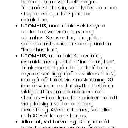
hantera kan eventuellt några
föremål stickas in, som lyfter upp och
skapar en rejäl luftspalt för
cirkulation.
UTOMHUS, under tak:
Helst skydd
under tak vid vinterförvaring
utomhus. Se ovanför, här gäller
samma instruktioner som i punkten
”Inomhus, kall”.
UTOMHUS, utan tak:
Se ovanför,
instruktioner i punkten ”Inomhus, kall”.
Tänk speciellt på att: 1) inte låta för
mycket snö ligga på husbilens tak, 2)
inte gå på taket vid snöskottning, 3)
inte använda metallskyffel. Detta är
viktigt eftersom takluckorna kan
skadas – i köldgrader spricker de lätt
vid plötsliga stötar och tung
belastning. Även antenner, solceller
och AC-låda kan skadas.
Allmänt, vid förvaring:
Drag inte åt
handbromsen – den kan låsa sig när