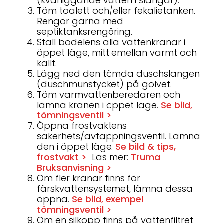
(kvarliggande vatten i slangar).
Töm toalett och/eller fekalietanken.
Rengör gärna med
septiktanksrengöring.
Ställ bodelens alla vattenkranar i
öppet läge, mitt emellan varmt och
kallt.
Lägg ned den tömda duschslangen
(duschmunstycket) på golvet.
Töm varmvattenberedaren och
lämna kranen i öppet läge.
Se bild,
tömningsventil >
Öppna frostvaktens
säkerhets/avtappningsventil. Lämna
den i öppet läge.
Se bild & tips,
frostvakt >
Läs mer:
Truma
Bruksanvisning >
Om fler kranar finns för
färskvattensystemet, lämna dessa
öppna.
Se bild, exempel
tömningsventil >
Om en silkopp finns på vattenfiltret