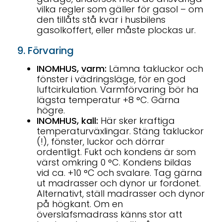
vilka regler som gäller för gasol – om
den tillåts stå kvar i husbilens
gasolkoffert, eller måste plockas ur.
9. Förvaring
INOMHUS, varm:
Lämna takluckor och
fönster i vädringsläge, för en god
luftcirkulation. Varmförvaring bör ha
lägsta temperatur +8 °C. Gärna
högre.
INOMHUS, kall:
Här sker kraftiga
temperaturväxlingar. Stäng takluckor
(!), fönster, luckor och dörrar
ordentligt. Fukt och kondens är som
värst omkring 0 °C. Kondens bildas
vid ca. +10 °C och svalare. Tag gärna
ut madrasser och dynor ur fordonet.
Alternativt, ställ madrasser och dynor
på högkant. Om en
överslafsmadrass känns stor att