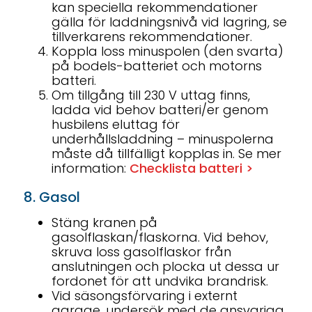
kan speciella rekommendationer
gälla för laddningsnivå vid lagring, se
tillverkarens rekommendationer.
Koppla loss minuspolen (den svarta)
på bodels-batteriet och motorns
batteri.
Om tillgång till 230 V uttag finns,
ladda vid behov batteri/er genom
husbilens eluttag för
underhållsladdning – minuspolerna
måste då tillfälligt kopplas in. Se mer
information:
Checklista batteri >
8. Gasol
Stäng kranen på
gasolflaskan/flaskorna. Vid behov,
skruva loss gasolflaskor från
anslutningen och plocka ut dessa ur
fordonet för att undvika brandrisk.
Vid säsongsförvaring i externt
garage, undersök med de ansvariga