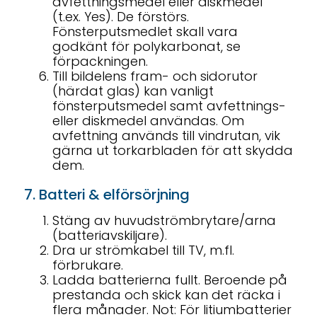
avfettningsmedel eller diskmedel
(t.ex. Yes). De förstörs.
Fönsterputsmedlet skall vara
godkänt för polykarbonat, se
förpackningen.
Till bildelens fram- och sidorutor
(härdat glas) kan vanligt
fönsterputsmedel samt avfettnings-
eller diskmedel användas. Om
avfettning används till vindrutan, vik
gärna ut torkarbladen för att skydda
dem.
7. Batteri & elförsörjning
Stäng av huvudströmbrytare/arna
(batteriavskiljare).
Dra ur strömkabel till TV, m.fl.
förbrukare.
Ladda batterierna fullt. Beroende på
prestanda och skick kan det räcka i
flera månader. Not: För litiumbatterier