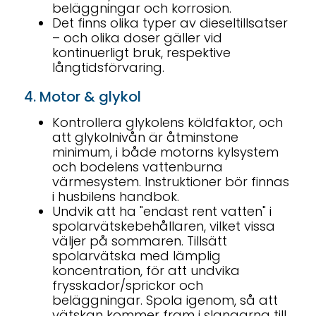
beläggningar och korrosion.
Det finns olika typer av dieseltillsatser
– och olika doser gäller vid
kontinuerligt bruk, respektive
långtidsförvaring.
4. Motor & glykol
Kontrollera glykolens köldfaktor, och
att glykolnivån är åtminstone
minimum, i både motorns kylsystem
och bodelens vattenburna
värmesystem. Instruktioner bör finnas
i husbilens handbok.
Undvik att ha "endast rent vatten" i
spolarvätskebehållaren, vilket vissa
väljer på sommaren. Tillsätt
spolarvätska med lämplig
koncentration, för att undvika
frysskador/sprickor och
beläggningar. Spola igenom, så att
vätskan kommer fram i slangarna till