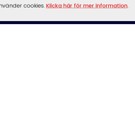
använder cookies.
Klicka här för mer information
.
behör
Verkstad
Om oss
Båthamn
Webshop