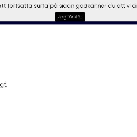
t fortsätta surfa på sidan godkänner du att vi 
sbilar
Båtar
Motorer
Trailer
Honda Power
Till
Jag förstår
gt.