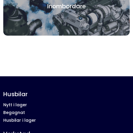
Inombordare
Husbilar
Nytt i lager
Begagnat
Husbilar i lager