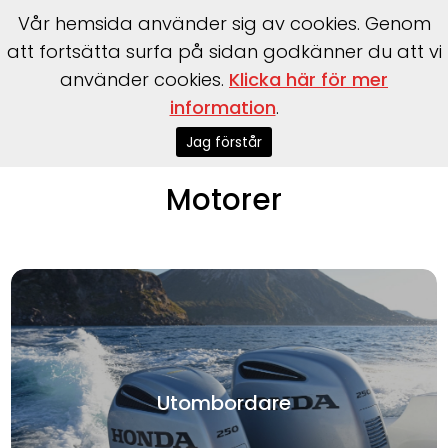
Vår hemsida använder sig av cookies. Genom
att fortsätta surfa på sidan godkänner du att vi
använder cookies.
Klicka här för mer
information
.
Start
>
Motorer
>
Motorguide
Jag förstår
Motorer
Utombordare