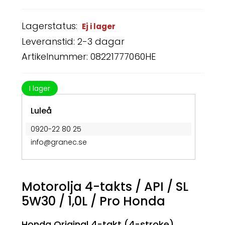
Lagerstatus:
Ej i lager
Leveranstid: 2-3 dagar
Artikelnummer: 08221777060HE
I lager
Luleå
0920-22 80 25
info@granec.se
Motorolja 4-takts / API / SL
5W30 / 1,0L / Pro Honda
Honda Original 4-takt (4-stroke)