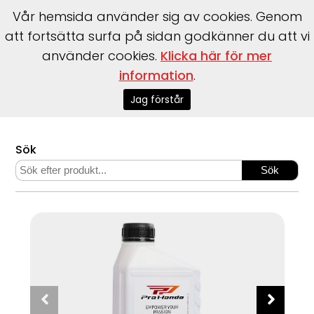
Vår hemsida använder sig av cookies. Genom
att fortsätta surfa på sidan godkänner du att vi
använder cookies.
Klicka här för mer
information
.
Start
>
Webshop
>
Båttillbehör
>
Motor och tillbehör
>
Olja och Smörjmedel
>
Motorolja 4-takts / API / SL 5W30 /
Jag förstår
0,6L / Pro Honda
Sök