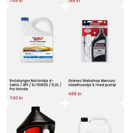
749 kr
199 kr
Snöslungor Motorolja 4-
Granec Webshop Mercury
takts / API / SJ 10W30 / 5,0L /
växelhusolja 1L med pump
Pro Honda
488 kr
740 kr