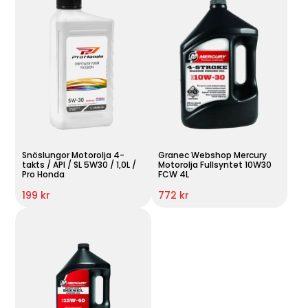
Snöslungor Motorolja 4-
Granec Webshop Mercury
takts / API / SL 5W30 / 1,0L /
Motorolja Fullsyntet 10W30
Pro Honda
FCW 4L
199 kr
772 kr