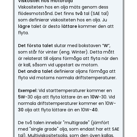
Viskositet hos motorolja
Viskositeten hos en olja mäts genom dess
flödesmotstånd. Det finns
två
tal (SAE tal)
som definierar viskositeten hos en olja. Ju
lägre
talet är desto
lättare
kommer den att
flyta.
Det första talet
slutar med bokstaven ”
W
”,
som står för vinter (eng. Winter). Detta mått
är relaterat till oljans förmåga att flyta när den
är kall, såsom vid uppstart av motorn.
Det andra talet
definierar oljans förmåga att
flyta vid motorns normala driftstemperaturer.
Exempel:
Vid starttemperaturer kommer en
5W
-30 olja att flyta lättare än en
10W
-30. Vid
normala driftstemperaturer kommer en 10W-
30
olja att flyta lättare än en 10W-
40
.
De två talen innebär "multigrade" (jämfört
med "single grade" olja, som endast har ett SAE
tal). Multiviskositetsolja, som den även kallas,