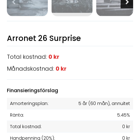
Arronet 26 Surprise
Total kostnad:
0 kr
Månadskostnad:
0 kr
Finansieringsförslag
Amorteringsplan:
5 år
(
60
mån), annuitet
Ränta:
5.45%
Total kostnad:
0 kr
Handpenning (20%):
0 kr