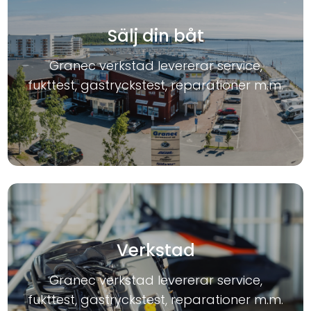
Sälj din båt
Granec verkstad levererar service,
fukttest, gastryckstest, reparationer m.m.
Verkstad
Granec verkstad levererar service,
fukttest, gastryckstest, reparationer m.m.