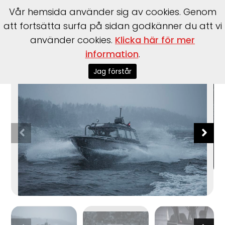
Vår hemsida använder sig av cookies. Genom
att fortsätta surfa på sidan godkänner du att vi
använder cookies.
Klicka här för mer
information
.
Start
>
Båtar
>
Arronet
>
26 Surprise
Jag förstår