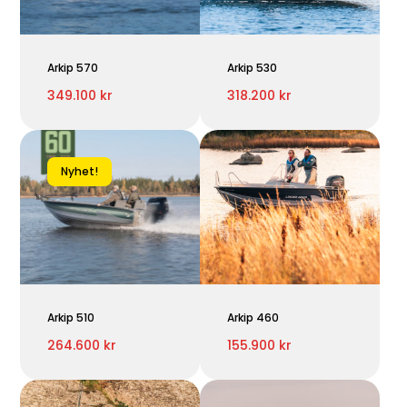
Arkip 570
Arkip 530
349.100 kr
318.200 kr
Nyhet!
Arkip 510
Arkip 460
264.600 kr
155.900 kr