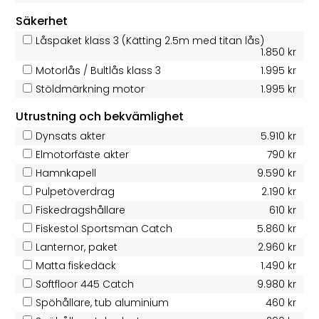
Säkerhet
Låspaket klass 3 (Kätting 2.5m med titan lås)
1.850 kr
Motorlås / Bultlås klass 3
1.995 kr
Stöldmärkning motor
1.995 kr
Utrustning och bekvämlighet
Dynsats akter
5.910 kr
Elmotorfäste akter
790 kr
Hamnkapell
9.590 kr
Pulpetöverdrag
2.190 kr
Fiskedragshållare
610 kr
Fiskestol Sportsman Catch
5.860 kr
Lanternor, paket
2.960 kr
Matta fiskedäck
1.490 kr
Softfloor 445 Catch
9.980 kr
Spöhållare, tub aluminium
460 kr