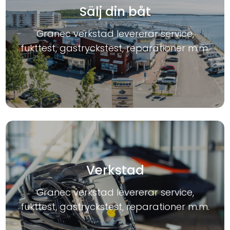
Sälj din båt
Granec verkstad levererar service,
fukttest, gastryckstest, reparationer m.m.
Verkstad
Granec verkstad levererar service,
fukttest, gastryckstest, reparationer m.m.