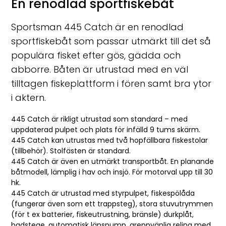
En renodlad sportfiskebåt
Sportsman 445 Catch är en renodlad
sportfiskebåt som passar utmärkt till det så
populära fisket efter gös, gädda och
abborre. Båten är utrustad med en väl
tilltagen fiskeplattform i fören samt bra ytor
i aktern.
445 Catch är rikligt utrustad som standard – med
uppdaterad pulpet och plats för infälld 9 tums skärm.
445 Catch kan utrustas med två hopfällbara fiskestolar
(tillbehör). Stolfästen är standard.
445 Catch är även en utmärkt transportbåt. En planande
båtmodell, lämplig i hav och insjö. För motorval upp till 30
hk.
445 Catch är utrustad med styrpulpet, fiskespölåda
(fungerar även som ett trappsteg), stora stuvutrymmen
(för t ex batterier, fiskeutrustning, bränsle) durkplåt,
badstege, automatisk länspump, greppvänlig reling med