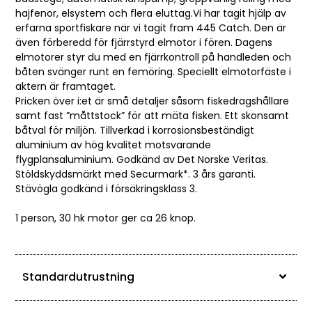
hajfenor, elsystem och flera eluttag.Vi har tagit hjälp av
erfarna sportfiskare när vi tagit fram 445 Catch. Den är
även förberedd för fjärrstyrd elmotor i fören. Dagens
elmotorer styr du med en fjärrkontroll på handleden och
båten svänger runt en femöring. Speciellt elmotorfäste i
aktern är framtaget.
Pricken över i:et är små detaljer såsom fiskedragshållare
samt fast ”måttstock” för att mäta fisken. Ett skonsamt
båtval för miljön. Tillverkad i korrosionsbeständigt
aluminium av hög kvalitet motsvarande
flygplansaluminium. Godkänd av Det Norske Veritas.
Stöldskyddsmärkt med Securmark*. 3 års garanti.
Stävögla godkänd i försäkringsklass 3.
1 person, 30 hk motor ger ca 26 knop.
Standardutrustning