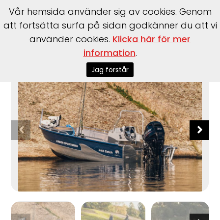
Vår hemsida använder sig av cookies. Genom
att fortsätta surfa på sidan godkänner du att vi
använder cookies.
Klicka här för mer
information
.
Start
>
Båtar
>
Linder
>
Sportsman 445 Catch
Jag förstår