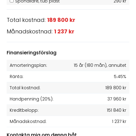
Spöhållare, tub plast
290 kr
Total kostnad:
189 800 kr
Månadskostnad:
1 237 kr
Finansieringsförslag
Amorteringsplan:
15 år
(
180
mån), annuitet
Ränta:
5.45%
Total kostnad:
189 800 kr
Handpenning (20%):
37 960 kr
Kreditbelopp:
151 840 kr
Månadskostnad:
1 237 kr
Kontakta mig om denna båt