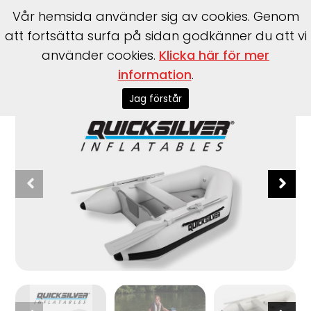
Vår hemsida använder sig av cookies. Genom
att fortsätta surfa på sidan godkänner du att vi
använder cookies.
Klicka här för mer
information
.
Start
>
Båtar
>
Gummibåtar
>
Tendy 200–240
Jag förstår