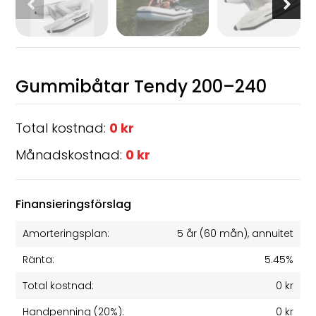
Gummibåtar Tendy 200–240
Total kostnad:
0 kr
Månadskostnad:
0 kr
Finansieringsförslag
Amorteringsplan:
5 år
(
60
mån), annuitet
Ränta:
5.45%
Total kostnad:
0 kr
Handpenning (20%):
0 kr