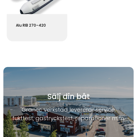
Alu RIB 270–420
Sälj din båt
Granec verkstad levererar service,
fukttest, gastryckstest, reparationer m.m.