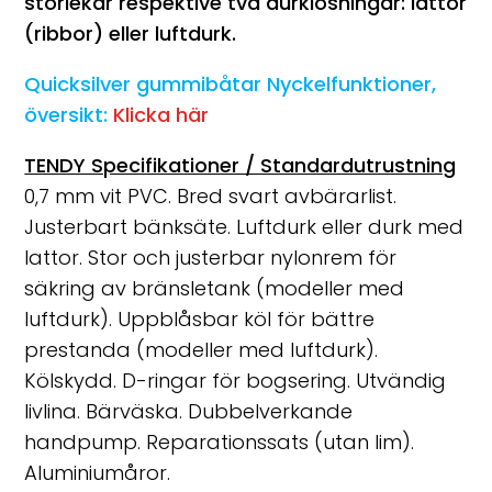
storlekar respektive två durklösningar: lattor
(ribbor) eller luftdurk.
Quicksilver gummibåtar Nyckelfunktioner,
översikt:
Klicka här
TENDY Specifikationer / Standardutrustning
0,7 mm vit PVC. Bred svart avbärarlist.
Justerbart bänksäte. Luftdurk eller durk med
lattor. Stor och justerbar nylonrem för
säkring av bränsletank (modeller med
luftdurk). Uppblåsbar köl för bättre
prestanda (modeller med luftdurk).
Kölskydd. D-ringar för bogsering. Utvändig
livlina. Bärväska. Dubbelverkande
handpump. Reparationssats (utan lim).
Aluminiumåror.