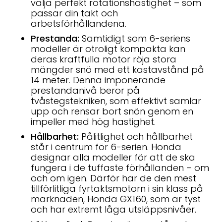
välja perfekt rotationshastighet – som
passar din takt och
arbetsförhållandena.
Prestanda:
Samtidigt som 6-seriens
modeller är otroligt kompakta kan
deras kraftfulla motor röja stora
mängder snö med ett kastavstånd på
14 meter. Denna imponerande
prestandanivå beror på
tvåstegstekniken, som effektivt samlar
upp och rensar bort snön genom en
impeller med hög hastighet.
Hållbarhet:
Pålitlighet och hållbarhet
står i centrum för 6-serien. Honda
designar alla modeller för att de ska
fungera i de tuffaste förhållanden – om
och om igen. Därför har de den mest
tillförlitliga fyrtaktsmotorn i sin klass på
marknaden, Honda GX160, som är tyst
och har extremt låga utsläppsnivåer.