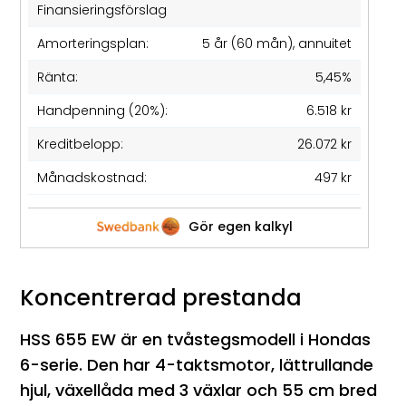
Finansieringsförslag
Amorteringsplan:
5 år (60 mån), annuitet
Ränta:
5,45%
Handpenning (20%):
6.518 kr
Kreditbelopp:
26.072 kr
Månadskostnad:
497 kr
Gör egen kalkyl
Koncentrerad prestanda
HSS 655 EW är en tvåstegsmodell i Hondas
6-serie. Den har 4-taktsmotor, lättrullande
hjul, växellåda med 3 växlar och 55 cm bred