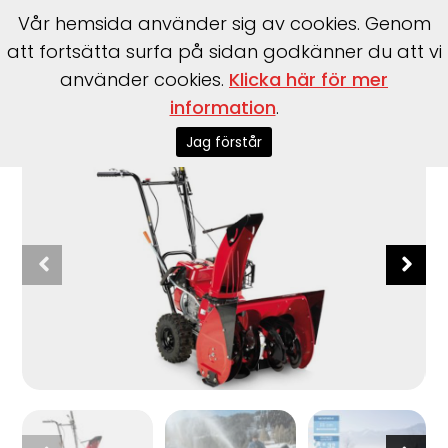
Vår hemsida använder sig av cookies. Genom
att fortsätta surfa på sidan godkänner du att vi
använder cookies.
Klicka här för mer
information
.
Start
>
Honda Power
>
Snöslungor
>
6-serien: HSS 655 EW
Jag förstår