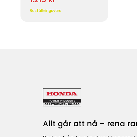
Beställningsvara
Allt går att nå – rena 