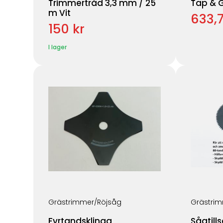
Trimmertråd 3,3 mm / 25
Tap & 
m Vit
633,7
150 kr
I lager
Grästrimmer/Röjsåg
Grästrim
Fyrtandsklinga
Sågtill