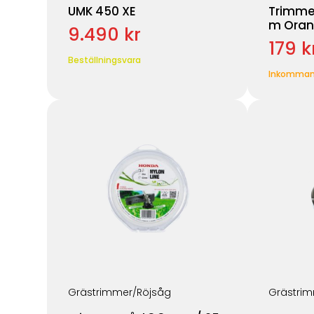
UMK 450 XE
Trimme
m Ora
9.490 kr
179 k
Beställningsvara
Inkomma
Grästrimmer/Röjsåg
Grästrim