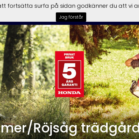
t fortsätta surfa på sidan godkänner du att vi 
sbilar
Båtar
Motorer
Trailer
Honda Power
Till
Jag förstår
mmer/Röjsåg trädgård