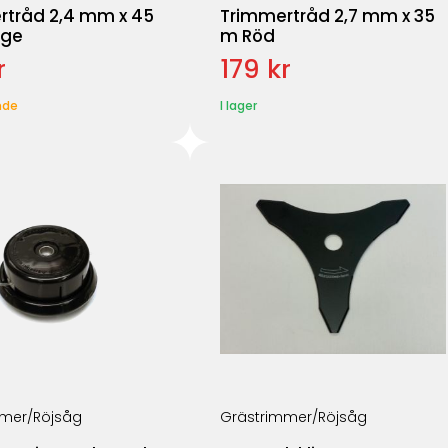
rtråd 2,4 mm x 45
Trimmertråd 2,7 mm x 35
nge
m Röd
r
179 kr
nde
I lager
mer/Röjsåg
Grästrimmer/Röjsåg