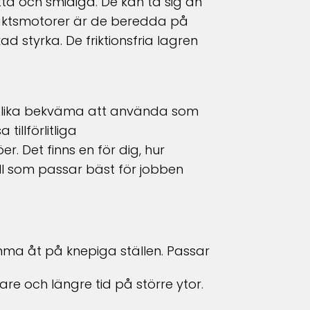
ta och smidiga. De kan ta sig an
yrtaktsmotorer är de beredda på
kad styrka. De friktionsfria lagren
ra lika bekväma att använda som
illförlitliga
öer.
Det finns en för dig, hur
ll som passar bäst för jobben
omma åt på knepiga ställen. Passar
e och längre tid på större ytor.