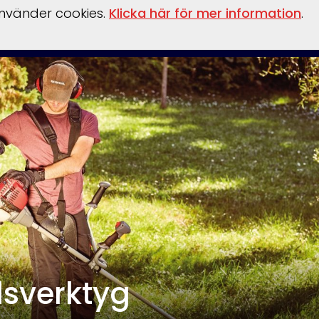
använder cookies.
Klicka här för mer information
.
behör
Verkstad
Om oss
Båthamn
Webshop
sverktyg