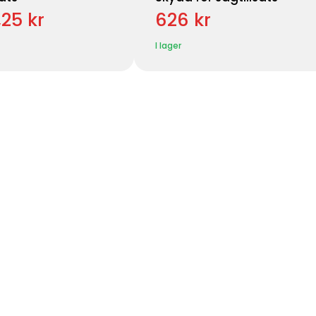
,25 kr
626 kr
I lager