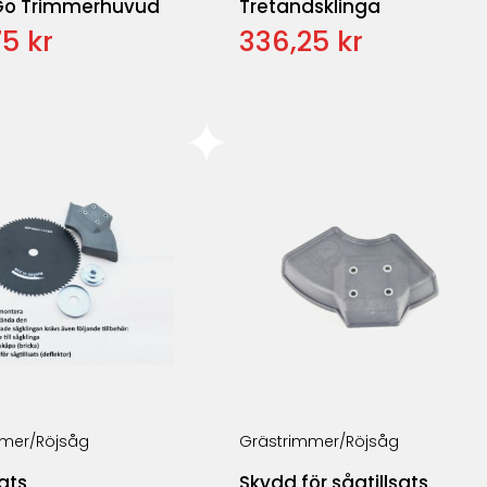
Go Trimmerhuvud
Tretandsklinga
5 kr
336,25 kr
mer/Röjsåg
Grästrimmer/Röjsåg
sats
Skydd för sågtillsats