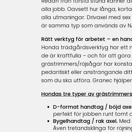
Redan från första stund känner d
alla jobb. Oavsett hur långa, kort
alla utmaningar. Drivaxel med sex sp
är samma typ som används av N
Rätt verktyg för arbetet – en han
Honda trädgårdsverktyg har ett m
de är kraftfulla – och för att göra
grästrimmers/röjsågar har konsta
pedantiskt eller ansträngande dit
som du ska utföra. Granec hjälper 
Hondas tre typer av grästrimmers/rö
D-format handtag / böjd axe
perfekt för jobben runt tomt 
Bygelhandtag / rak axel.
Med 
Även tretandsklinga för röjnin