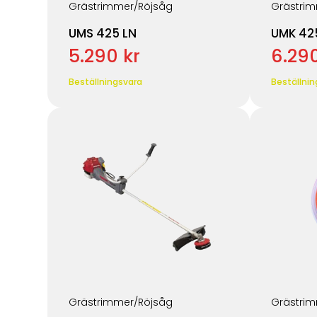
Grästrimmer/Röjsåg
Grästrim
UMS 425 LN
UMK 425
5.290 kr
6.290
Beställningsvara
Beställnin
Grästrimmer/Röjsåg
Grästrim