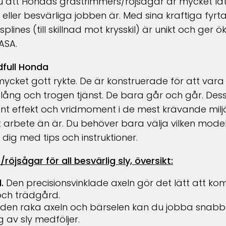
u att Hondas grästrimmers/röjsågar är mycket lät
a eller besvärliga jobben är. Med sina kraftiga f
lines (till skillnad mot krysskil) är unikt och ger ö
ASA.
dfull Honda
ycket gott rykte. De är konstruerade för att va
 lång och trogen tjänst. De bara går och går. Dessa t
nt effekt och vridmoment i de mest krävande milj
t arbete än är.
Du behöver bara välja vilken mode
dig med tips och instruktioner.
jsågar för all besvärlig sly, översikt:
l.
Den precisionsvinklade axeln gör det lätt att k
och trädgård.
den raka axeln och bärselen kan du jobba snabbar
g av sly medföljer.