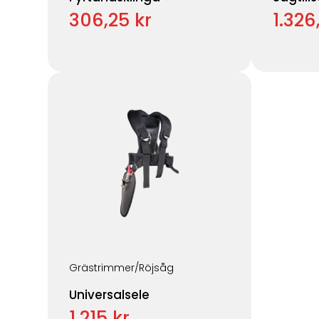
306,25 kr
1.326
Grästrimmer/Röjsåg
Universalsele
1.215 kr