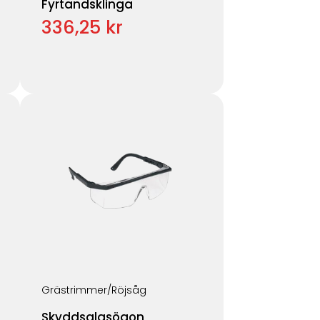
Fyrtandsklinga
336,25 kr
Grästrimmer/Röjsåg
Skyddsglasögon