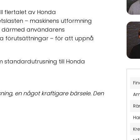
ll flertalet av Honda
tslasten – maskinens utformning
h därmed användarens
ska förutsättningar – för att uppnå
om standardutrusning till Honda
Fin
ing, en något kraftigare bärsele. Den
Am
Rä
Ha
Kr