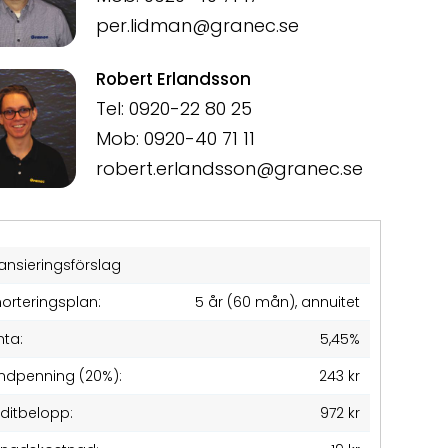
per.lidman@granec.se
Robert Erlandsson
Tel: 0920-22 80 25
Mob: 0920-40 71 11
robert.erlandsson@granec.se
ansieringsförslag
orteringsplan:
5 år (60 mån), annuitet
nta:
5,45%
ndpenning (20%):
243 kr
editbelopp:
972 kr