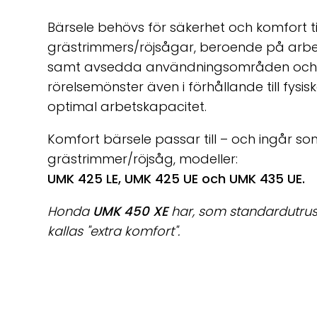
Bärsele behövs för säkerhet och komfort ti
grästrimmers/röjsågar, beroende på arbe
samt avsedda användningsområden oc
rörelsemönster även i förhållande till fysi
optimal arbetskapacitet.
Komfort bärsele passar till – och ingår s
grästrimmer/röjsåg, modeller:
UMK 425 LE, UMK 425 UE och UMK 435 UE.
Honda
UMK 450 XE
har, som standardutrusn
kallas "extra komfort".