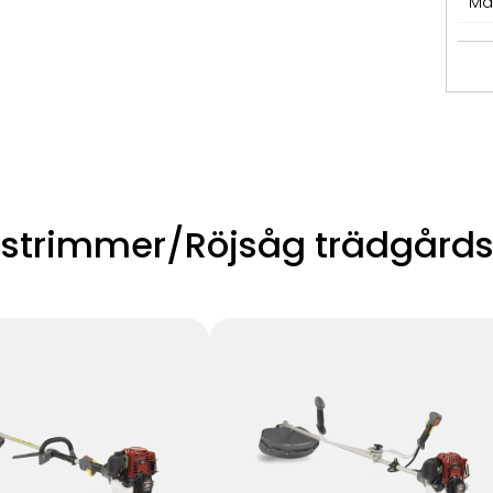
Må
ästrimmer/Röjsåg trädgård