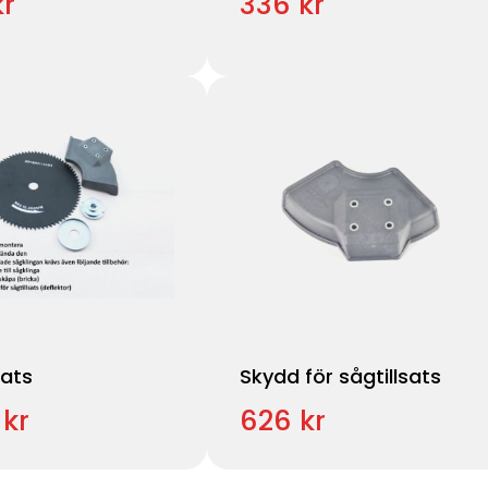
kr
336 kr
sats
Skydd för sågtillsats
 kr
626 kr