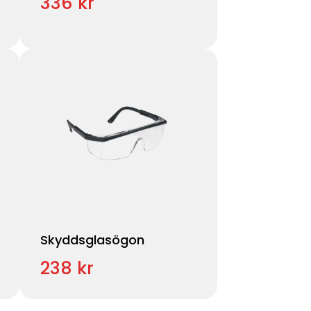
336 kr
Skyddsglasögon
238 kr