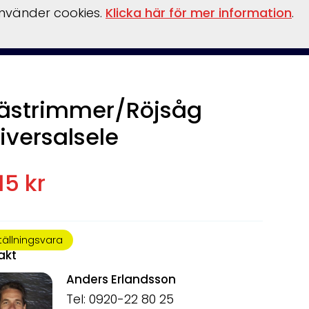
använder cookies.
Klicka här för mer information
.
behör
Verkstad
Om oss
Båthamn
Webshop
ästrimmer/Röjsåg
iversalsele
15 kr
tällningsvara
akt
Anders Erlandsson
Tel: 0920-22 80 25