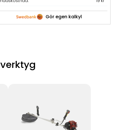
nadskostnad:
19 kr
Gör egen kalkyl
sverktyg