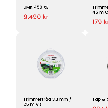
UMK 450 XE
Trimme
45 m 
9.490 kr
179 k
Trimmertråd 3,3 mm /
Tap & 
25 m Vit