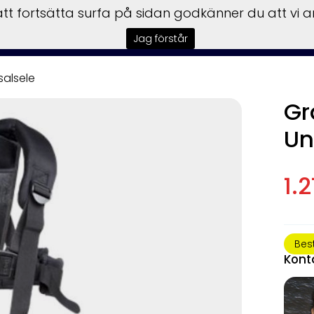
t fortsätta surfa på sidan godkänner du att vi 
sbilar
Båtar
Motorer
Trailer
Honda Power
Till
Jag förstår
salsele
Gr
Un
1.2
Bes
Kont