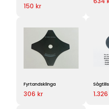
634 
150 kr
Fyrtandsklinga
Sågtill
306 kr
1.326