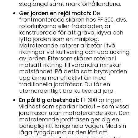
steglängd samt markförhållandena.
Ger jorden en rejäl match:
De
frontmonterade skären hos FF 300, dvs.
rotorknivarna eller fräsbladen, är
konstruerade för att gräva, klyva och
lyfta jorden som en miniplog.
Motroterande rotorer arbetar i två
riktningar vid kultivering och uppluckring
av jorden. Eftersom skären roterar i
motsatt riktning till varandra minskar
motståndet. På detta sätt bryts jorden
upp ännu mer effektivt än med
traditionella jordfräsar. Du får en
utomordentligt bra kultiverad jord.
En pålitlig arbetshäst:
FF 300 är ingen
vildhäst som sparkar bakut – som vissa
jordfräsar utan motroterande skär. Den
motroterande jordfräsen ger dig en
behaglig ritt längs hela vägen. Med sin
låga tyngdpunkt är den lätt att