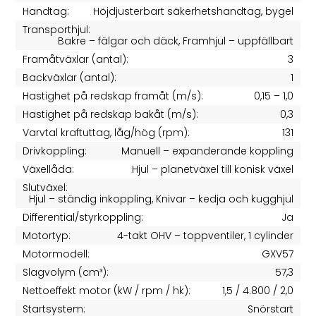
Handtag:
Höjdjusterbart säkerhetshandtag, bygel
Transporthjul:
Bakre – fälgar och däck, Framhjul – uppfällbart
Framåtväxlar (antal):
3
Backväxlar (antal):
1
Hastighet på redskap framåt (m/s):
0,15 – 1,0
Hastighet på redskap bakåt (m/s):
0,3
Varvtal kraftuttag, låg/hög (rpm):
131
Drivkoppling:
Manuell – expanderande koppling
Växellåda:
Hjul – planetväxel till konisk växel
Slutväxel:
Hjul – ständig inkoppling, Knivar – kedja och kugghjul
Differential/styrkoppling:
Ja
Motortyp:
4-takt OHV – toppventiler, 1 cylinder
Motormodell:
GXV57
Slagvolym (cm³):
57,3
Nettoeffekt motor (kW / rpm / hk):
1,5 / 4.800 / 2,0
Startsystem:
Snörstart