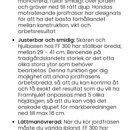
manövrera, rullar smidigt över jorden
och gräver ned till rätt djup. Hondas
motroterande jordfräsar har designats
för att ha det bästa förhållandet
mellan konstruktion, vikt och
arbetsresultat.
Justerbar och smidig:
Skären och
hjulbasen hos FF 300 har ställbar bredd,
mellan 29 – 41 cm. Beroende på
trädgårdslandets storlek är det ofta
olika stora ytor som behöver
bearbetas. Denna funktion ger dig
möjlighet att ändra jordfräsens
arbetsbredd, så att du kan komma åt
och få exakt det resultat som du vill ha.
Framhjulet anpassas med 5 olika
höjdlägen, så att du kan välja det
önskade djupet för markberedningen
ned till max 16 cm.
Lättmanövrerad:
När du kör jordfräsen
måste du vända ibland. FF 300 har