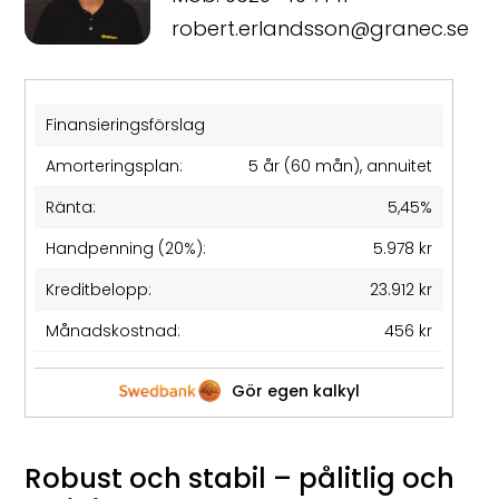
robert.erlandsson@granec.se
Finansieringsförslag
Amorteringsplan:
5 år (60 mån), annuitet
Ränta:
5,45%
Handpenning (20%):
5.978 kr
Kreditbelopp:
23.912 kr
Månadskostnad:
456 kr
Gör egen kalkyl
Robust och stabil – pålitlig och