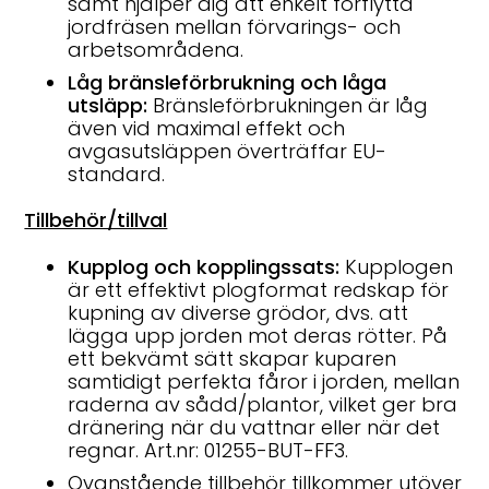
samt hjälper dig att enkelt förflytta
jordfräsen mellan förvarings- och
arbetsområdena.
Låg bränsleförbrukning och låga
utsläpp:
Bränsleförbrukningen är låg
även vid maximal effekt och
avgasutsläppen överträffar EU-
standard.
Tillbehör/tillval
Kupplog och kopplingssats:
Kupplogen
är ett effektivt plogformat redskap för
kupning av diverse grödor, dvs. att
lägga upp jorden mot deras rötter. På
ett bekvämt sätt skapar kuparen
samtidigt perfekta fåror i jorden, mellan
raderna av sådd/plantor, vilket ger bra
dränering när du vattnar eller när det
regnar. Art.nr: 01255-BUT-FF3.
Ovanstående tillbehör tillkommer utöver