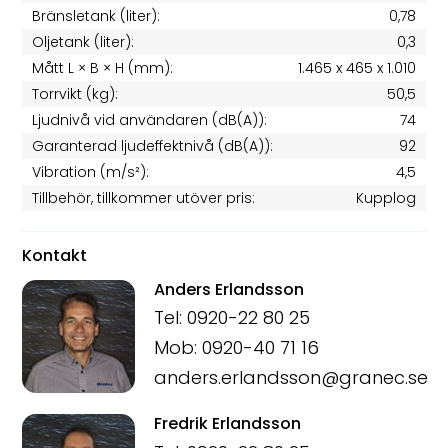
Bränsletank (liter):
0,78
Oljetank (liter):
0,3
Mått L × B × H (mm):
1.465 x 465 x 1.010
Torrvikt (kg):
50,5
Ljudnivå vid användaren (dB(A)):
74
Garanterad ljudeffektnivå (dB(A)):
92
Vibration (m/s²):
4,5
Tillbehör, tillkommer utöver pris:
Kupplog
Kontakt
Anders Erlandsson
Tel: 0920-22 80 25
Mob: 0920-40 71 16
anders.erlandsson@granec.se
Fredrik Erlandsson