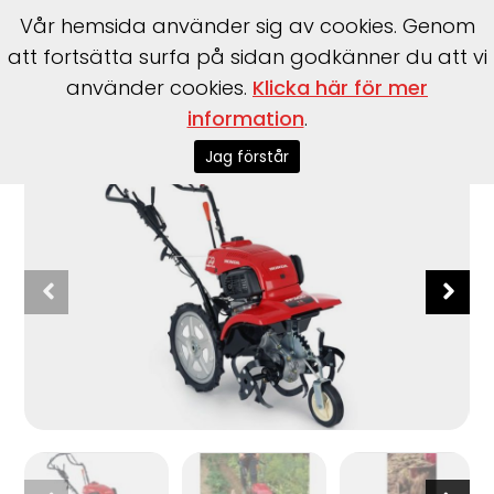
Vår hemsida använder sig av cookies. Genom
att fortsätta surfa på sidan godkänner du att vi
använder cookies.
Klicka här för mer
information
.
Start
>
Honda Power
>
Jordfräsar
>
Motroterande: FF 300
Jag förstår