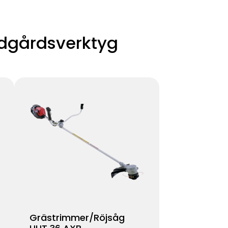
ädgårdsverktyg
Grästrimmer/Röjsåg