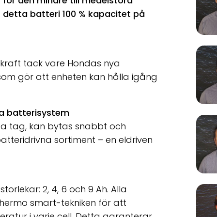
 för den mindre till medelstora
 detta batteri 100 % kapacitet på
 kraft tack vare Hondas nya
 som gör att enheten kan hålla igång
la batterisystem
ffa tag, kan bytas snabbt och
tteridrivna sortiment – en eldriven
torlekar: 2, 4, 6 och 9 Ah. Alla
ermo smart-tekniken för att
atur i varje cell. Detta garanterar