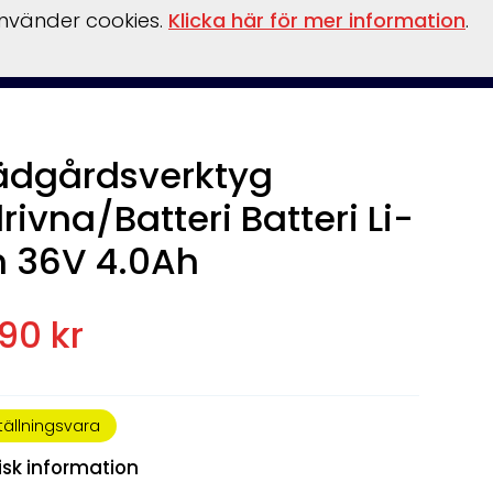
använder cookies.
Klicka här för mer information
.
behör
Verkstad
Om oss
Båthamn
Webshop
ädgårdsverktyg
drivna/Batteri Batteri Li-
n 36V 4.0Ah
990 kr
tällningsvara
isk information