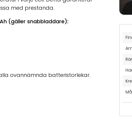
missa med prestanda.
 Ah (gäller snabbladdare):
Fin
Am
Rä
Ha
alla ovannämnda batteristorlekar.
Kr
Må