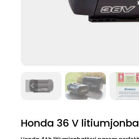
Honda 36 V litiumjonbat