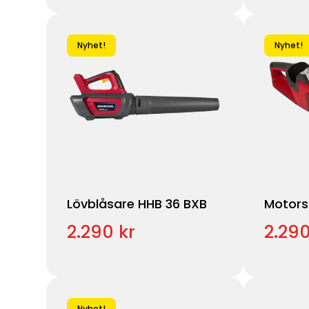
Nyhet!
Nyhet!
Lövblåsare HHB 36 BXB
Motors
2.290 kr
2.290
Nyhet!