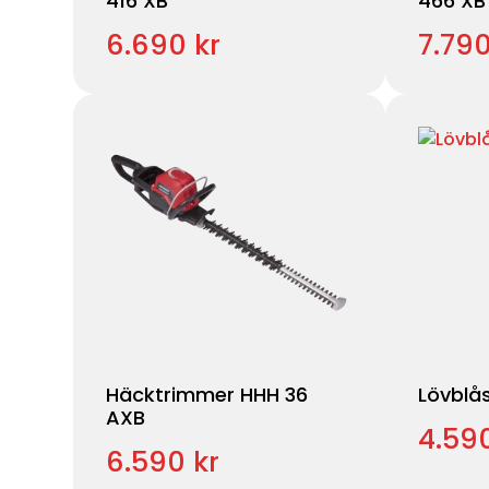
416 XB
466 XB
6.690 kr
7.790
Häcktrimmer HHH 36
Lövblå
AXB
4.590
6.590 kr