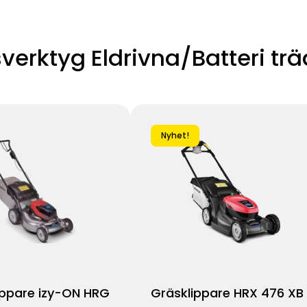
sverktyg Eldrivna/Batteri tr
Nyhet!
ippare izy-ON HRG
Gräsklippare HRX 476 XB