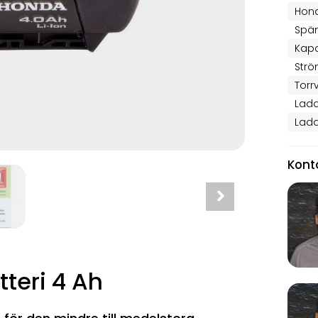
Hond
Spän
Kapa
Strö
Torrv
Ladd
Ladd
Kont
teri 4 Ah