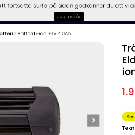
t fortsätta surfa på sidan godkänner du att vi 
sbilar
Båtar
Motorer
Trailer
Honda Power
Till
Jag förstår
atteri
>
Batteri Li-ion 36V 4.0Ah
Tr
El
io
1.
Bes
Tekn