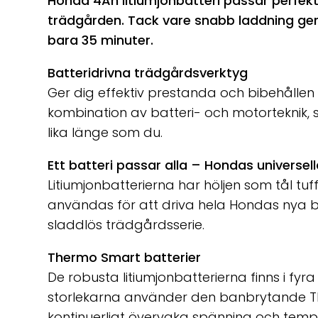
Honda 4Ah litiumjonbatteri passar perfekt
trädgården. Tack vare snabb laddning ger
bara 35 minuter.
Batteridrivna trädgårdsverktyg
Ger dig effektiv prestanda och bibehållen
kombination av batteri- och motorteknik,
lika länge som du.
Ett batteri passar alla – Hondas universel
Litiumjonbatterierna har höljen som tål tu
användas för att driva hela Hondas nya ba
sladdlös trädgårdsserie.
Thermo Smart batterier
De robusta litiumjonbatterierna finns i fyra s
storlekarna använder den banbrytande Th
kontinuerligt övervaka spänning och temper