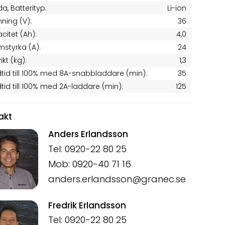
a, Batterityp:
Li-ion
ning (V):
36
citet (Ah):
4,0
mstyrka (A):
24
ikt (kg):
1,3
tid till 100% med 8A-snabbladdare (min):
35
tid till 100% med 2A-laddare (min):
125
akt
Anders Erlandsson
Tel: 0920-22 80 25
Mob: 0920-40 71 16
anders.erlandsson@granec.se
Fredrik Erlandsson
Tel: 0920-22 80 25