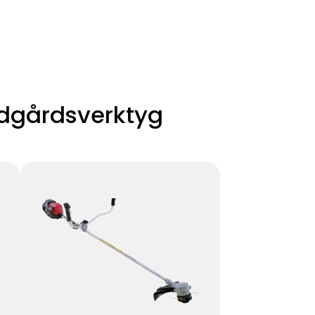
ädgårdsverktyg