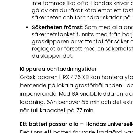
inte tömmas lika ofta. Hondas knivar är
gå av om du råkar köra emot ett fast 
säkerheten och förhindrar skador på
Säkerheten främst:
Som med alla and
säkerhetstänket funnits med från börj
gräsklipparen är vattentät för säker
reglaget är försett med en säkerhetsf
du släpper det.
Klipparea och laddningstider
Gräsklipparen HRX 476 XB kan hantera ytor
beroende på lokala gräsförhållanden. Lad
imponerande. Med 8A snabbladdaren kräve
laddning. 6Ah behöver 55 min och det extr
når full kapacitet på 77 min.
Ett batteri passar alla – Hondas universel
Det finns ett batteri för varje trädgård, va