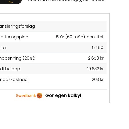
ansieringsförslag
orteringsplan:
5 år (60 mån), annuitet
nta:
5,45%
ndpenning (20%):
2.658 kr
editbelopp:
10.632 kr
nadskostnad:
203 kr
Gör egen kalkyl