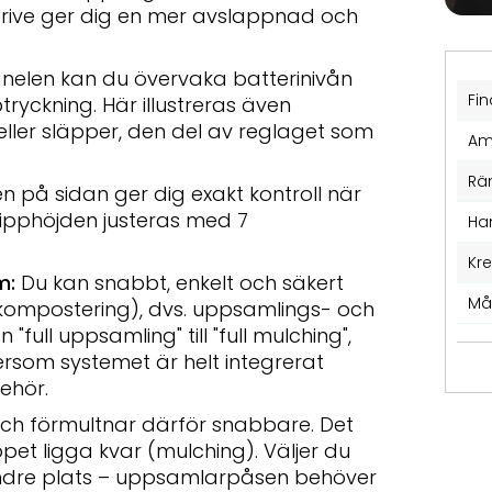
t Drive ger dig en mer avslappnad och
nelen kan du övervaka batterinivån
Fin
ryckning. Här illustreras även
 eller släpper, den del av reglaget som
Am
Rä
 på sidan ger dig exakt kontroll när
Klipphöjden justeras med 7
Ha
Kr
m:
Du kan snabbt, enkelt och säkert
Må
kompostering), dvs. uppsamlings- och
"full uppsamling" till "full mulching",
rsom systemet är helt integrerat
behör.
och förmultnar därför snabbare. Det
ippet ligga kvar (mulching). Väljer du
indre plats – uppsamlarpåsen behöver