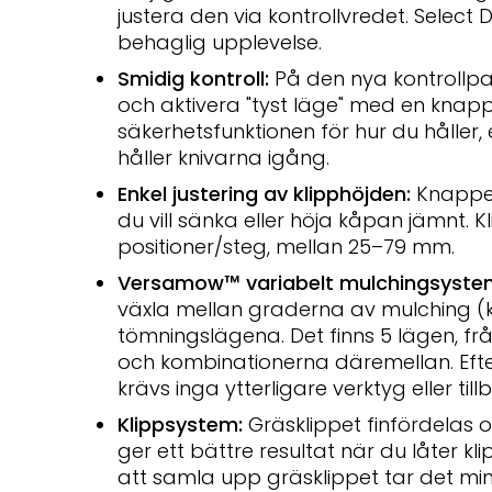
justera den via kontrollvredet. Selec
behaglig upplevelse.
Smidig kontroll:
På den nya kontrollpa
och aktivera "tyst läge" med en knappt
säkerhetsfunktionen för hur du håller,
håller knivarna igång.
Enkel justering av klipphöjden:
Knappen
du vill sänka eller höja kåpan jämnt. 
positioner/steg, mellan 25–79 mm.
Versamow™ variabelt mulchingsyste
växla mellan graderna av mulching (
tömningslägena. Det finns 5 lägen, från 
och kombinationerna däremellan. Efte
krävs inga ytterligare verktyg eller till
Klippsystem:
Gräsklippet finfördelas 
ger ett bättre resultat när du låter kl
att samla upp gräsklippet tar det m