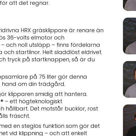
för att det regnar.
drivna HRX gräsklippare är renare än
tlös 36-volts elmotor och
 – och noll utsläpp – finns fördelarna
och startlinor. Helt sladdlöst eldrivet.
och tryck på startknappen, så är du
psamlare på 75 liter gör denna
ta hand om din trädgård.
r klipparen smidig att hantera.
® – ett högteknologiskt
h hållbart. Det motstår bucklor, rost
lls fräscht.
med en steglös funktion som gör det
het vid klippning – och att enkelt