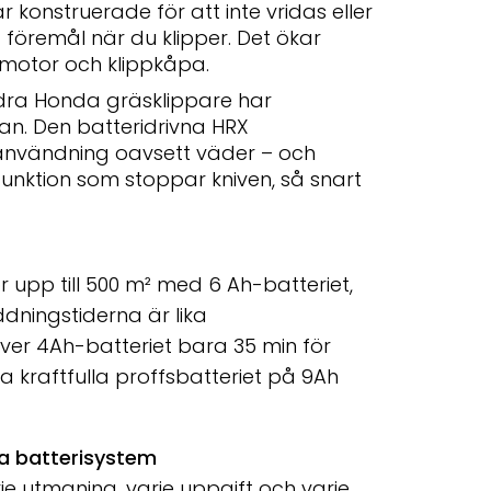
 konstruerade för att inte vridas eller
föremål när du klipper. Det ökar
 motor och klippkåpa.
ra Honda gräsklippare har
an. Den batteridrivna HRX
 användning oavsett väder – och
unktion som stoppar kniven, så snart
 upp till 500 m² med 6 Ah-batteriet,
dningstiderna är lika
r 4Ah-batteriet bara 35 min för
a kraftfulla proffsbatteriet på 9Ah
la batterisystem
rje utmaning, varje uppgift och varje