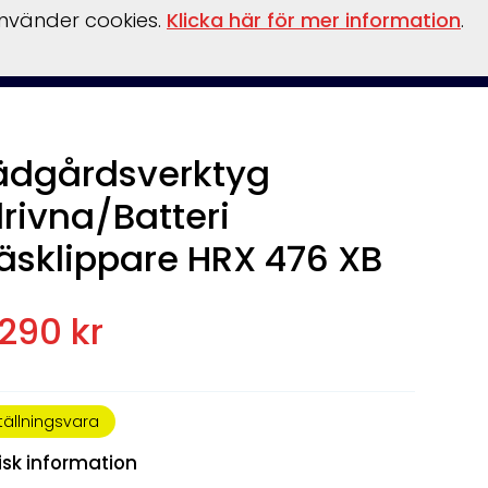
använder cookies.
Klicka här för mer information
.
behör
Verkstad
Om oss
Båthamn
Webshop
ädgårdsverktyg
drivna/Batteri
äsklippare HRX 476 XB
.290 kr
tällningsvara
isk information