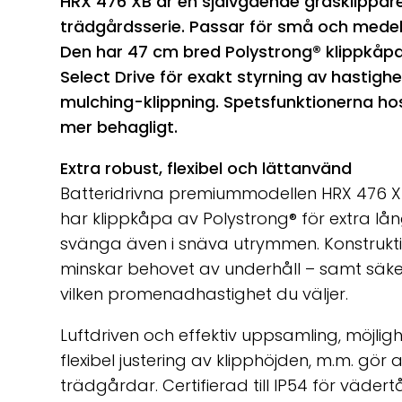
HRX 476 XB är en självgående gräsklippare
trädgårdsserie. Passar för små och medels
Den har 47 cm bred Polystrong®
klippkåp
Select Drive för exakt styrning av hasti
mulching-klippning. Spetsfunktionerna hos
mer behagligt.
Extra robust, flexibel och lättanvänd
Batteridrivna premiummodellen HRX 476 X
har klippkåpa av Polystrong® för extra lång
svänga även i snäva utrymmen. Konstrukt
minskar behovet av underhåll – samt säker
vilken promenadhastighet du väljer.
Luftdriven och effektiv uppsamling, möjligh
flexibel justering av klipphöjden, m.m. gör
trädgårdar. Certifierad till IP54 för väder