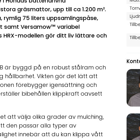
 i Hondas batteridrivna
Mått
Torrv
tora gräsmattor, upp till ca 1.200 m².
Ljud
a
, rymlig 75 liters uppsamlingspåse,
Till
ghet samt Versamow™ variabel
 HRX-modellen gör ditt liv lättare och
Till
Kont
B är byggd på en robust stålram och
 hållbarhet. Vikten gör det lätt att
ionen förebygger igensättning och
ställer bibehållen klippkraft oavsett
et att välja olika grader av mulching,
 att den passar alla typer av
tålighet innebär att du kan klippa vått