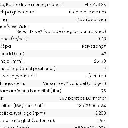
a, Batteridrivna serien, modell:
HRX 476 XB
lek på gräsmatta:
Liten och medium
ning:
Bakhjulsdriven
äge/växellåda:
Select Drive® (variabel/steglös, kontrollvred)
ighet (m/sek):
0-1,3
pkåpa:
Polystrong®
pbredd (cm):
47
phöjd (mm):
25–79
phöjdsteg (antal positioner):
7
justeringspunkter:
1 (central)
hingsystem:
Versamow™ variabel (5 lägen)
amlarpåsens kapacitet (liter):
75
r:
36V borstlös EC-motor
oeffekt (kW / rpm / hk):
1,8 / 2.600 / 2,4
oeffekt, tyst läge (rpm):
2.200
rbeständighet (vattentät):
IP54