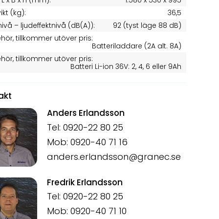
 L x B x H (mm):
1.580 x 530 x 995
ikt (kg):
36,5
nivå – ljudeffektnivå (dB(A)):
92 (tyst läge 88 dB)
behör, tillkommer utöver pris:
Batteriladdare (2A alt. 8A)
behör, tillkommer utöver pris:
Batteri Li-ion 36V: 2, 4, 6 eller 9Ah
akt
Anders Erlandsson
Tel: 0920-22 80 25
Mob: 0920-40 71 16
anders.erlandsson@granec.se
Fredrik Erlandsson
Tel: 0920-22 80 25
Mob: 0920-40 71 10