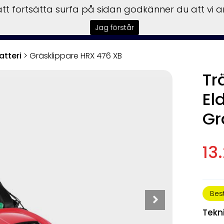
t fortsätta surfa på sidan godkänner du att vi 
sbilar
Båtar
Motorer
Trailer
Honda Power
Till
Jag förstår
atteri
>
Gräsklippare HRX 476 XB
Tr
El
Nyhet!
Gr
13
Bes
Tekn