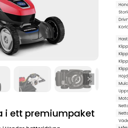
Hond
Stor
Driv
Körl
Hast
Klip
Klip
Klip
Klip
Höjd
Mulc
Upps
Moto
Nett
a i ett premiumpaket
Nett
Väde