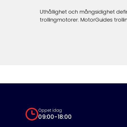
Uthållighet och mångsidighet defi
trollingmotorer. MotorGuides trolli
Öppet idag
09:00-18:00