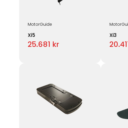
MotorGuide
MotorGu
Xi5
Xi3
25.681 kr
20.41