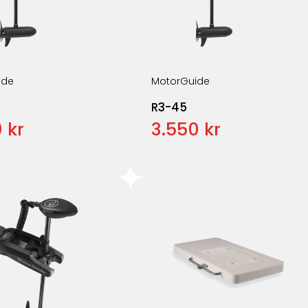
ide
MotorGuide
R3-45
 kr
3.550 kr