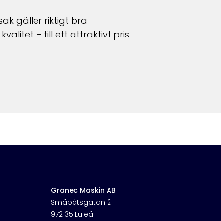
k gäller riktigt bra
tet – till ett attraktivt pris.
Granec Maskin AB
Småbåtsgatan 2
972 35 Luleå