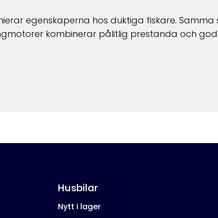
nierar egenskaperna hos duktiga fiskare. Samma sa
ngmotorer kombinerar pålitlig prestanda och god kvali
Husbilar
Nytt i lager