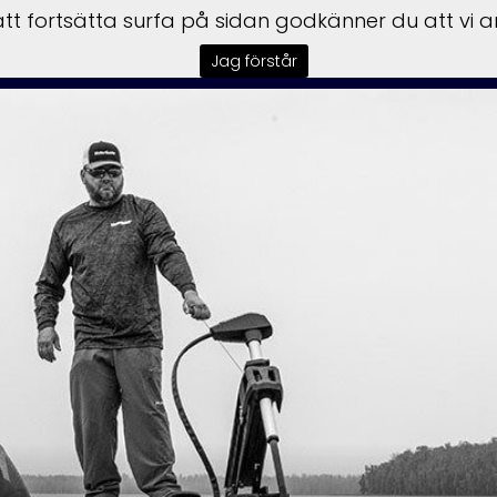
t fortsätta surfa på sidan godkänner du att vi 
sbilar
Båtar
Motorer
Trailer
Honda Power
Till
Jag förstår