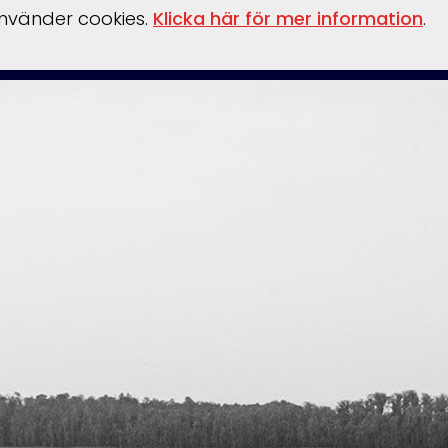
använder cookies.
Klicka här för mer information
.
behör
Verkstad
Om oss
Båthamn
Webshop