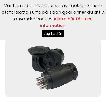
Vår hemsida använder sig av cookies. Genom
att fortsätta surfa på sidan godkänner du att vi
använder cookies.
Klicka här för mer
information
.
Start
>
Motorer
>
Elmotorer
>
MotorGuide
>
Elmotorkontakt
Marinco 70A
Jag förstår