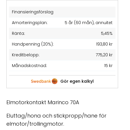
Finansieringsförslag
Amorteringsplan:
5 år (60 mån), annuitet
Ränta:
5,45%
Handpenning (20%):
193,80 kr
Kreditbelopp:
775,20 kr
Månadskostnad:
15 kr
Gör egen kalkyl
Elmotorkontakt Marinco 70A
Eluttag/hona och stickpropp/hane för
elmotor/trollingmotor.