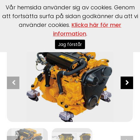
Vår hemsida använder sig av cookies. Genom
att fortsätta surfa på sidan godkänner du att vi
använder cookies.
Klicka här för mer
information
.
Start
>
Motorer
>
Inombordare
>
Vetus
>
M3.29
Jag förstår