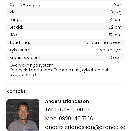
Cylindervolym:
952
Vikt:
134 kg
Längd:
72 cm
Bredd:
52 cm
Höjd:
53 cm
Tändning:
Förkammardiesel
Kylsystem:
Sötvattenkyld
Bränslesystem:
Diesel
Övervakningssystem:
Oljetryck, Laddström, Temperatur (Kylvatten och
avgastemp)
Kontakt
Anders Erlandsson
Tel: 0920-22 80 25
Mob: 0920-40 71 16
anders.erlandsson@granec.se