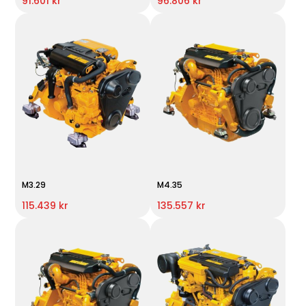
91.601 kr
96.806 kr
M3.29
M4.35
115.439 kr
135.557 kr