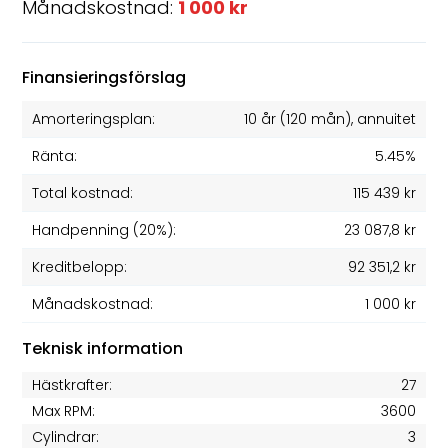
Månadskostnad:
1 000 kr
Finansieringsförslag
Amorteringsplan:
10 år
(
120
mån), annuitet
Ränta:
5.45%
Total kostnad:
115 439 kr
Handpenning (20%):
23 087,8 kr
Kreditbelopp:
92 351,2 kr
Månadskostnad:
1 000 kr
Teknisk information
Hästkrafter:
27
Max RPM:
3600
Cylindrar:
3