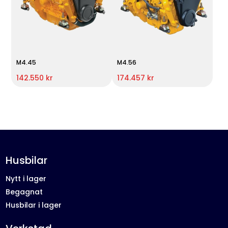
M4.45
M4.56
142.550 kr
174.457 kr
Husbilar
Nytt i lager
Begagnat
Husbilar i lager