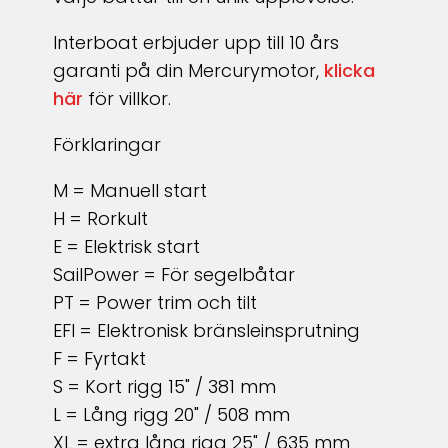
Interboat erbjuder upp till 10 års
garanti på din Mercurymotor,
klicka
här
för villkor.
Förklaringar
M = Manuell start
H = Rorkult
E = Elektrisk start
SailPower = För segelbåtar
PT = Power trim och tilt
EFI = Elektronisk bränsleinsprutning
F = Fyrtakt
S = Kort rigg 15" / 381 mm
L = Lång rigg 20" / 508 mm
XL = extra lång rigg 25" / 635 mm