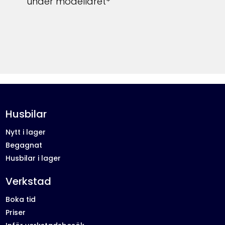
under modellåret*
Husbilar
Nytt i lager
Begagnat
Husbilar i lager
Verkstad
Boka tid
Priser