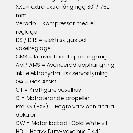
XXL = extra extra lång rigg 30" / 762
mm
Verado = Kompressor med el
reglage
DS / DTS = elektrisk gas och
växelreglage
CMS = Konventionell upphängning
AM / AMS = Avancerad upphängning
inkl. elektrohydraulisk servostyrning
GA = Gas Assist
CT = Kraftigare växelhus
C = Motroterande propeller
Pro XS (PXS) = Högre varv och andra
dekaler
CW = Motor lackad i Cold White vit
HD = Heavy Duty-växelhus 5,44"