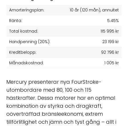
Amorteringsplan:
10 år
(
120
mån), annuitet
Ränta:
5.45%
Total kostnad:
115 995 kr
Handpenning (20%):
23 199 kr
Kreditbelopp:
92 796 kr
Månadskostnad:
1 005 kr
Mercury presenterar nya FourStroke-
utombordare med 80, 100 och 115
hästkrafter. Dessa motorer har en optimal
kombination av styrka och dragkraft,
oöverträffad bränsleekonomi, extrem
tillförlitlighet och jämn och tyst gång – allt i