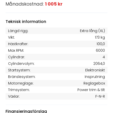
Månadskostnad:
1 005 kr
Teknisk information
Längd rigg:
Extra lång (XL)
Vikt:
173 kg
Hästkrafter:
100,0
Max RPM:
6000
Cylindrar:
4
Cylindervolym:
2064,0
Startsystem:
Elektroniskt
Bränslesystem:
Insprutning
Motorreglage:
Reglagebox
Trimsystem:
Power trim & tilt
Växlar:
F-N-R
Finansieringsförslag