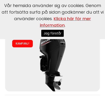
Vår hemsida använder sig av cookies. Genom
att fortsätta surfa på sidan godkänner du att vi
använder cookies.
Klicka här för mer
information
.
Start
>
Motorer
>
Utombordare
>
Mercury
>
F100 EXLPT EFI
Jag förstår
KAMPANJ!