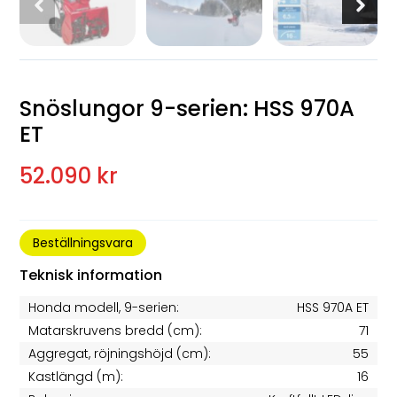
Snöslungor 9-serien: HSS 970A
ET
52.090 kr
Beställningsvara
Teknisk information
Honda modell, 9-serien:
HSS 970A ET
Matarskruvens bredd (cm):
71
Aggregat, röjningshöjd (cm):
55
Kastlängd (m):
16