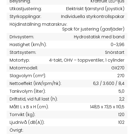
Belysning:
Kraftfullt LED-ljus
Utkastjustering:
Elektriskt fjärrstyrd (joystick)
Styrkopplingar:
Individuella styrkontrollspakar
Höjdinställning matarskruv:
Spak för justering (gasfjäder)
Drivsystem:
Hydrostatisk med band
Hastighet (km/h):
0–3,96
Startsystem:
Snörstart
Motortyp:
4-takt, OHV – toppventiler, 1 cylinder
Motormodell:
GX270
Slagvolym (cm³):
270
Nettoeffekt (kW/rpm/hk):
6,3 / 3.600 / 8,4
Tankvolym (liter):
5,0
Driftstid, vid full last (h):
2,2
Mått L x B x H (cm):
148,5 x 73,5 x 110,5
Torrvikt (kg):
120
Ljudnivå (dB(A)):
102
Övrigt: