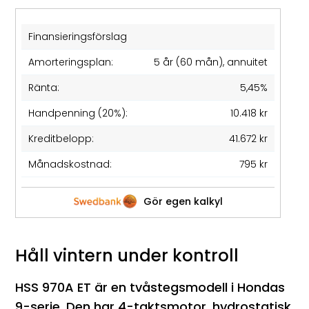
Finansieringsförslag
Amorteringsplan:
5 år (60 mån), annuitet
Ränta:
5,45%
Handpenning (20%):
10.418 kr
Kreditbelopp:
41.672 kr
Månadskostnad:
795 kr
Gör egen kalkyl
Håll vintern under kontroll
HSS 970A ET är en tvåstegsmodell i Hondas
9-serie. Den har 4-taktsmotor, hydrostatisk