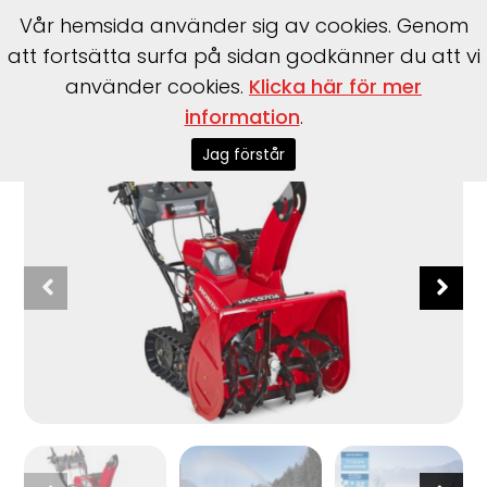
Vår hemsida använder sig av cookies. Genom
att fortsätta surfa på sidan godkänner du att vi
använder cookies.
Klicka här för mer
information
.
Start
>
Honda Power
>
Snöslungor
>
9-serien: HSS 970A ET
Jag förstår