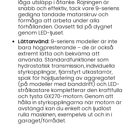
låga utsläpp i åtanke. Röjningen är
snabb och effektiv, tack vare 9-seriens
gedigna tandade matarskruv och
förmåga att arbeta under alla
förhållanden. Oavsett tid på dygnet
genom LED-ljuset.
Lättanvänd:
9-seriens modeller är inte
bara högpresterande – de är också
extremt lätta och bekväma att
använda. Standardfunktioner som
hydrostatisk transmission, individuella
styrkopplingar, fjärrstyrt utkastarrör,
spak för höjdjustering av aggregatet
(på modeller med banddrift) och LED-
strålkastare kompletterar den kraftfulla
och tysta GX270-motorn. Genom att
hålla in styrkopplingarna när motorn är
avstängd kan du enkelt och ljudlöst
rulla maskinen, exempelvis ut och in i
garaget/förrådet.