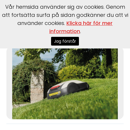
Vår hemsida använder sig av cookies. Genom
att fortsätta surfa på sidan godkänner du att vi
använder cookies.
Klicka här för mer
information
.
Start
>
Honda Power
>
Robotgräsklippare
>
Miimo
Vinterservice
Jag förstår