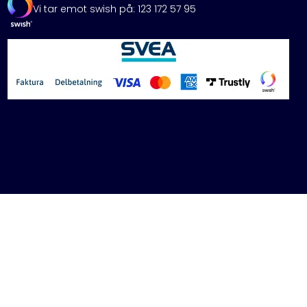
Vi tar emot swish på: 123 172 57 95