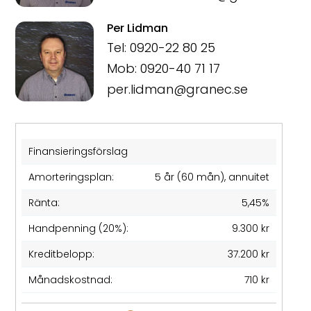
Per Lidman
Tel: 0920-22 80 25
Mob: 0920-40 71 17
per.lidman@granec.se
Finansieringsförslag
Amorteringsplan:
5 år (60 mån), annuitet
Ränta:
5,45%
Handpenning (20%):
9.300 kr
Kreditbelopp:
37.200 kr
Månadskostnad:
710 kr