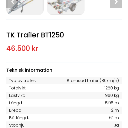
TK Trailer BT1250
46.500 kr
Teknisk information
Typ av trailer:
Bromsad trailer (80km/h)
Totalvikt:
1250 kg
Lastvikt:
960 kg
Längd:
5,95 m
Bredd:
2 m
Båtlängd:
6,1 m
Stödhjul:
Ja