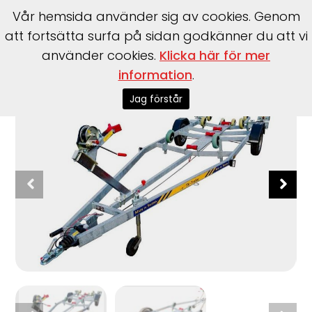
Vår hemsida använder sig av cookies. Genom
att fortsätta surfa på sidan godkänner du att vi
använder cookies.
Klicka här för mer
information
.
Start
>
Trailer
>
TK Trailer
>
BT1250
Jag förstår