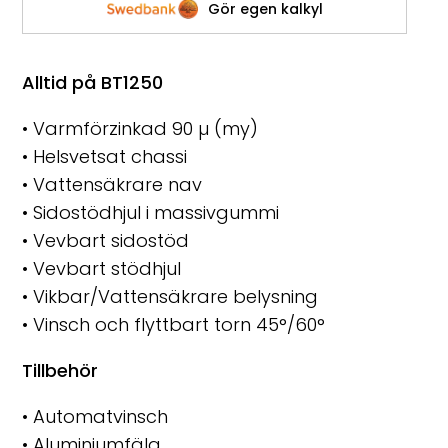
Gör egen kalkyl
Alltid på BT1250
• Varmförzinkad 90 µ (my)
• Helsvetsat chassi
• Vattensäkrare nav
• Sidostödhjul i massivgummi
• Vevbart sidostöd
• Vevbart stödhjul
• Vikbar/Vattensäkrare belysning
• Vinsch och flyttbart torn 45°/60°
Tillbehör
• Automatvinsch
• Aluminiumfälg