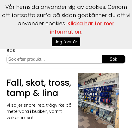
Vår hemsida använder sig av cookies. Genom
att fortsätta surfa på sidan godkänner du att vi
använder cookies.
Klicka här för mer
information
.
Start
>
Webshop
>
Fall, skot, tross, tamp & lina
Jag förstår
Sök
Fall, skot, tross,
tamp & lina
Vi säljer snöre, rep, trågvirke på
metervara i butiken, varmt
välkommen!