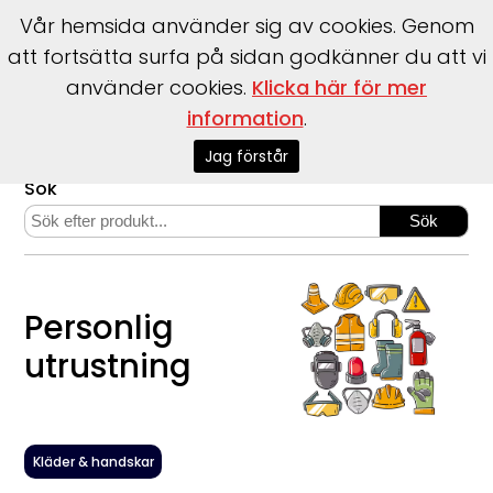
Vår hemsida använder sig av cookies. Genom
att fortsätta surfa på sidan godkänner du att vi
använder cookies.
Klicka här för mer
information
.
Start
>
Webshop
>
Personlig utrustning
Jag förstår
Sök
Personlig
utrustning
Kläder & handskar