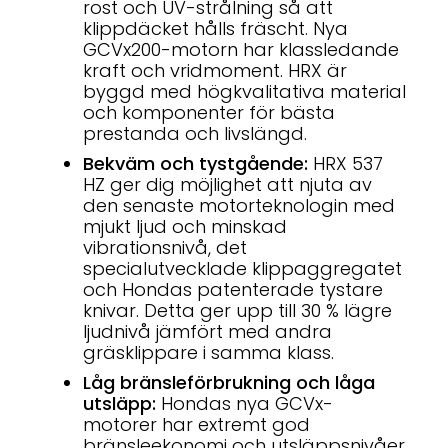
rost och UV-strålning så att
klippdäcket hålls fräscht. Nya
GCVx200-motorn har klassledande
kraft och vridmoment. HRX är
byggd med högkvalitativa material
och komponenter för bästa
prestanda och livslängd.
Bekväm och tystgående:
HRX 537
HZ ger dig möjlighet att njuta av
den senaste motorteknologin med
mjukt ljud och minskad
vibrationsnivå, det
specialutvecklade klippaggregatet
och Hondas patenterade tystare
knivar. Detta ger upp till 30 % lägre
ljudnivå jämfört med andra
gräsklippare i samma klass.
Låg bränsleförbrukning och låga
utsläpp:
Hondas nya GCVx-
motorer har extremt god
bränsleekonomi och utsläppsnivåer