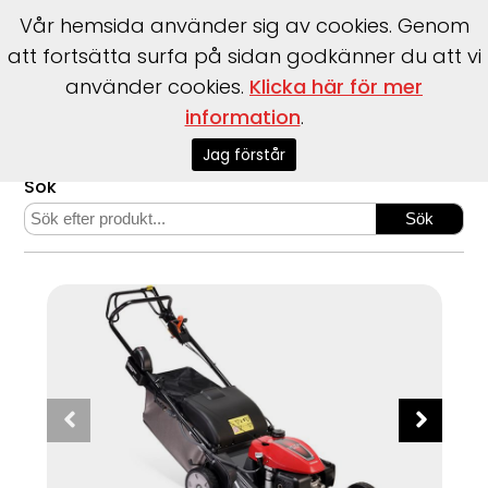
Vår hemsida använder sig av cookies. Genom
att fortsätta surfa på sidan godkänner du att vi
använder cookies.
Klicka här för mer
information
.
Start
>
Webshop
>
HRX-serien: HRX 537 HZ
Jag förstår
Sök