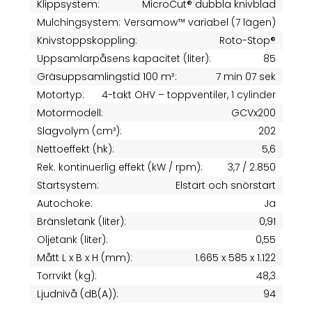
Klippsystem:
MicroCut® dubbla knivblad
Mulchingsystem:
Versamow™ variabel (7 lägen)
Knivstoppskoppling:
Roto-Stop®
Uppsamlarpåsens kapacitet (liter):
85
Gräsuppsamlingstid 100 m²:
7 min 07 sek
Motortyp:
4-takt OHV – toppventiler, 1 cylinder
Motormodell:
GCVx200
Slagvolym (cm³):
202
Nettoeffekt (hk):
5,6
Rek. kontinuerlig effekt (kW / rpm):
3,7 / 2.850
Startsystem:
Elstart och snörstart
Autochoke:
Ja
Bränsletank (liter):
0,91
Oljetank (liter):
0,55
Mått L x B x H (mm):
1.665 x 585 x 1.122
Torrvikt (kg):
48,3
Ljudnivå (dB(A)):
94