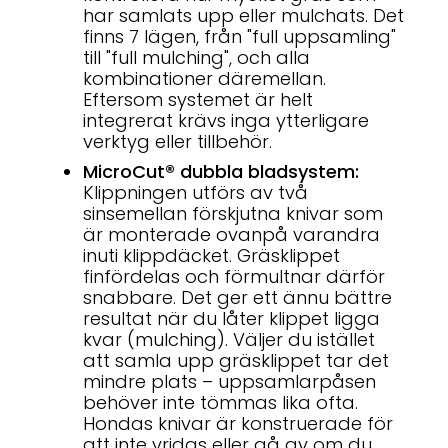
har samlats upp eller mulchats. Det
finns 7 lägen, från "full uppsamling"
till "full mulching", och alla
kombinationer däremellan.
Eftersom systemet är helt
integrerat krävs inga ytterligare
verktyg eller tillbehör.
MicroCut® dubbla bladsystem:
Klippningen utförs av två
sinsemellan förskjutna knivar som
är monterade ovanpå varandra
inuti klippdäcket. Gräsklippet
finfördelas och förmultnar därför
snabbare. Det ger ett ännu bättre
resultat när du låter klippet ligga
kvar (mulching). Väljer du istället
att samla upp gräsklippet tar det
mindre plats – uppsamlarpåsen
behöver inte tömmas lika ofta.
Hondas knivar är konstruerade för
att inte vridas eller gå av om du