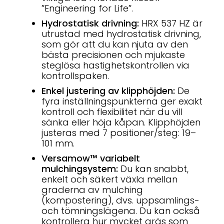
”Engineering for Life”.
Hydrostatisk drivning:
HRX 537 HZ är
utrustad med hydrostatisk drivning,
som gör att du kan njuta av den
bästa precisionen och mjukaste
steglösa hastighetskontrollen via
kontrollspaken.
Enkel justering av klipphöjden:
De
fyra inställningspunkterna ger exakt
kontroll och flexibilitet när du vill
sänka eller höja kåpan. Klipphöjden
justeras med 7 positioner/steg: 19–
101 mm.
Versamow™ variabelt
mulchingsystem:
Du kan snabbt,
enkelt och säkert växla mellan
graderna av mulching
(kompostering), dvs. uppsamlings-
och tömningslägena. Du kan också
kontrollera hur mycket gräs som