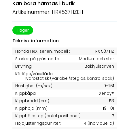
Kan bara hämtas i butik
Artikelnummer: HRX537HZEH
I lager
Teknisk information
Honda HRX-serien, modell :
HRX 537 HZ
Storlek på gräsmatta:
Medium och stor
Drivning:
Bakhjulsdriven
Körläge/växellåda:
Hydrostatisk (variabel/steglös, kontrollspak)
Hastighet (m/sek):
0–1,61
Klippkåpa:
Xenoy®
Klippbredd (cm):
53
Klipphöjd (mm):
19–101
Klipphöjdsteg (antal positioner):
7
Höjdjusteringspunkter:
4 (individuella)