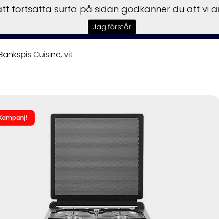
t fortsätta surfa på sidan godkänner du att vi 
sbilar
Båtar
Motorer
Trailer
Honda Power
Till
Jag förstår
Bänkspis Cuisine, vit
Kampanj!