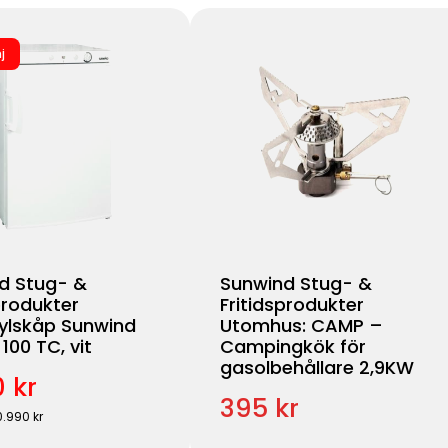
j
d Stug- &
Sunwind Stug- &
produkter
Fritidsprodukter
ylskåp Sunwind
Utomhus: CAMP –
100 TC, vit
Campingkök för
gasolbehållare 2,9KW
 kr
395 kr
0.990 kr