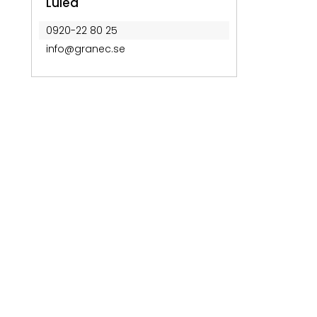
Luleå
0920-22 80 25
info@granec.se