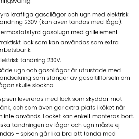
ringsvänlig.
Fyra kraftiga gasollågor och ugn med elektrisk
tändning 230V (kan även tändas med låga).
Termostatstyrd gasolugn med grillelement.
Praktiskt lock som kan användas som extra
arbetsbänk.
Elektrisk tändning 230V.
Både ugn och gasollågor är utrustade med
tändsäkring som stänger av gasoltillförseln om
lågan skulle slockna.
spisen levereras med lock som skyddar mot
tänk, och som även ger extra plats i köket när
n inte används. Locket kan enkelt monteras bort.
riska tändningen av lågor och ugn måste ej
das – spisen går lika bra att tända med