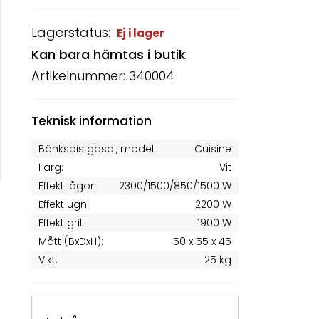
Lagerstatus:
Ej i lager
Kan bara hämtas i butik
Artikelnummer: 340004
Teknisk information
Bänkspis gasol, modell:
Cuisine
Färg:
Vit
Effekt lågor:
2300/1500/850/1500 W
Effekt ugn:
2200 W
Effekt grill:
1900 W
Mått (BxDxH):
50 x 55 x 45
Vikt:
25 kg