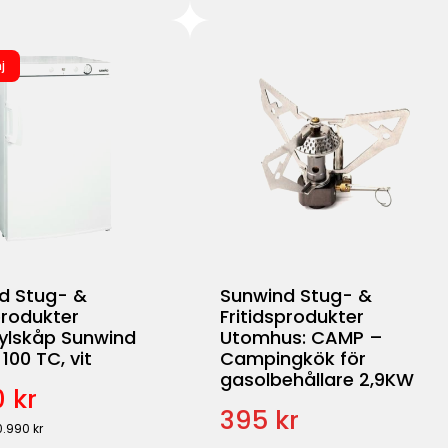
j
d Stug- &
Sunwind Stug- &
produkter
Fritidsprodukter
ylskåp Sunwind
Utomhus: CAMP –
100 TC, vit
Campingkök för
gasolbehållare 2,9KW
 kr
395 kr
0.990 kr