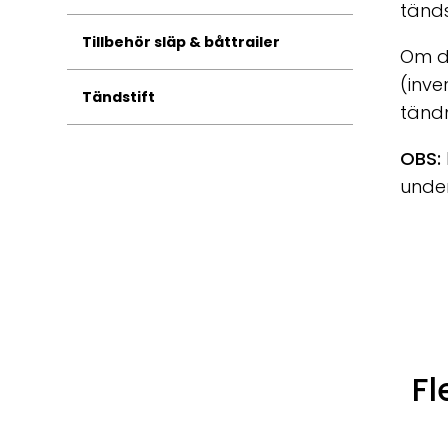
tänds
Tillbehör släp & båttrailer
Om du
(inve
Tändstift
tänd
OBS:
under
Fl