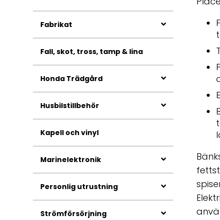
Place
Fabrikat
Fall, skot, tross, tamp & lina
Honda Trädgård
Husbilstillbehör
Kapell och vinyl
Bänk
Marinelektronik
fetts
spise
Personlig utrustning
Elekt
använ
Strömförsörjning