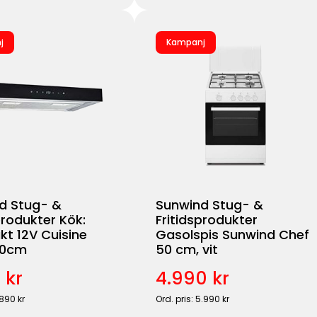
j
Kampanj
d Stug- &
Sunwind Stug- &
produkter Kök:
Fritidsprodukter
kt 12V Cuisine
Gasolspis Sunwind Chef
 60cm
50 cm, vit
 kr
4.990 kr
.890 kr
Ord. pris: 5.990 kr