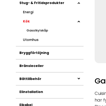
Stug- & Fritidsprodukter
Energi
Kök
Gasolkylskåp
Utomhus
Bryggförtöjning
Bränsleceller
Gas
Båttillbehör
Elinstallation
Cuisi
har f
Elkabel