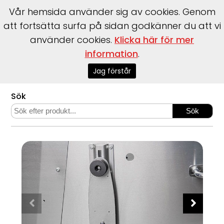
Vår hemsida använder sig av cookies. Genom
att fortsätta surfa på sidan godkänner du att vi
använder cookies.
Klicka här för mer
information
.
Start
>
Webshop
>
Båttillbehör
>
Linder båttillbehör
>
Höj
och sänkbart givarstativ akterspegeln
Jag förstår
Sök