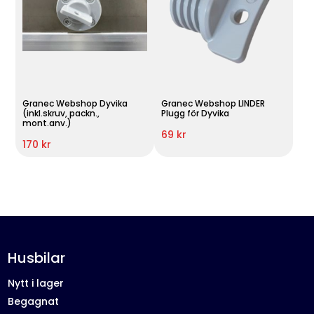
Granec Webshop Dyvika
Granec Webshop LINDER
(inkl.skruv, packn.,
Plugg för Dyvika
mont.anv.)
69 kr
170 kr
Husbilar
Nytt i lager
Begagnat