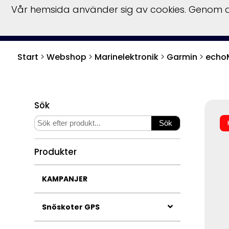
Vår hemsida använder sig av cookies. Genom at
Start
Hu
Start
>
Webshop
>
Marinelektronik
>
Garmin
>
echo
Sök
Produkter
KAMPANJER
Snöskoter GPS