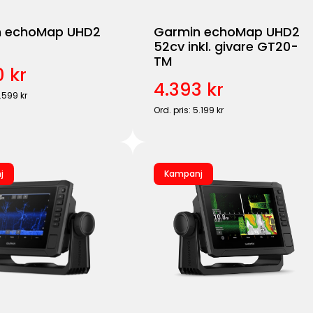
n echoMap UHD2
Garmin echoMap UHD2
52cv inkl. givare GT20-
TM
 kr
4.393 kr
4.599 kr
Ord. pris: 5.199 kr
j
Kampanj