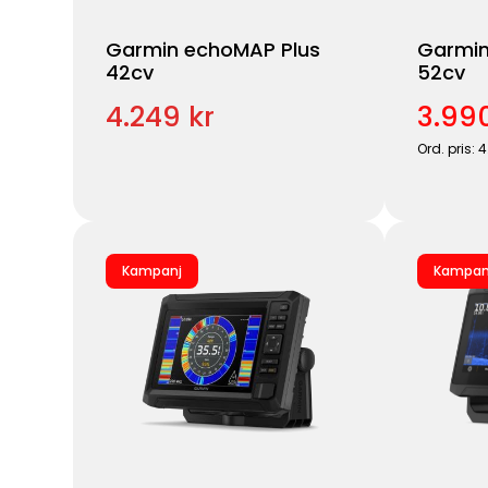
Garmin echoMAP Plus
Garmi
42cv
52cv
4.249 kr
3.990
Ord. pris: 
Kampanj
Kampan