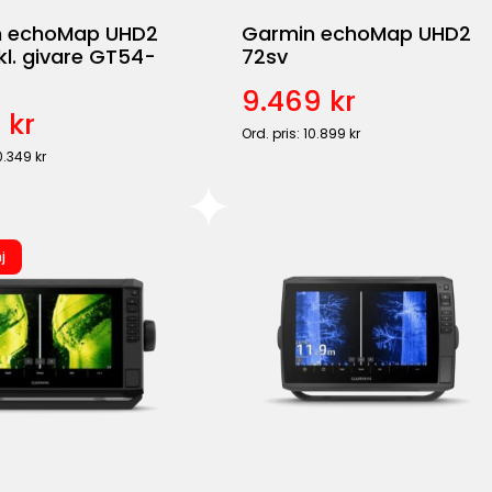
n echoMap UHD2
Garmin echoMap UHD2
kl. givare GT54-
72sv
9.469 kr
 kr
Ord. pris: 10.899 kr
0.349 kr
j