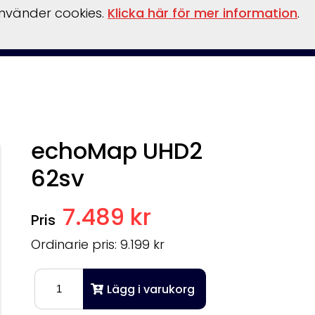
använder cookies.
Klicka här för mer information
.
behör
Verkstad
Om oss
Båthamn
Webshop
echoMap UHD2
62sv
7.489 kr
Ordinarie pris: 9.199 kr
Lägg i varukorg