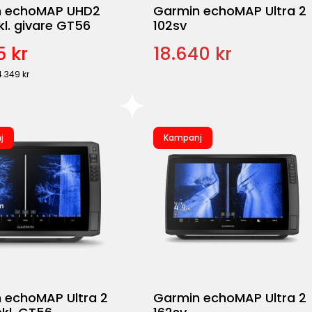
n echoMAP UHD2
Garmin echoMAP Ultra 2
kl. givare GT56
102sv
5 kr
18.640 kr
4.349 kr
j
Kampanj
 echoMAP Ultra 2
Garmin echoMAP Ultra 2