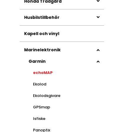
Honda Trädgård
Husbilstillbehör
Kapell och vinyl
Marinelektronik
Garmin
echoMAP
Ekolod
Ekolodsgivare
GPSmap
Isfiske
Panoptix