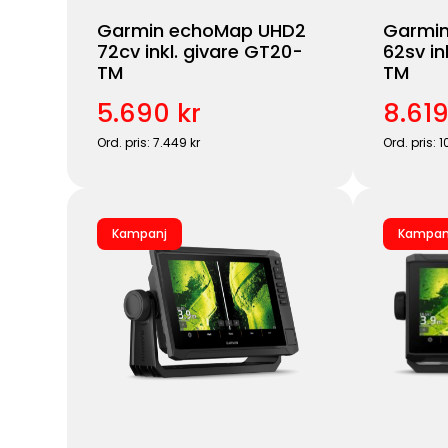
Garmin echoMap UHD2
Garmi
72cv inkl. givare GT20-
62sv in
TM
TM
5.690 kr
8.619
Ord. pris: 7.449 kr
Ord. pris: 1
Kampanj
Kampan