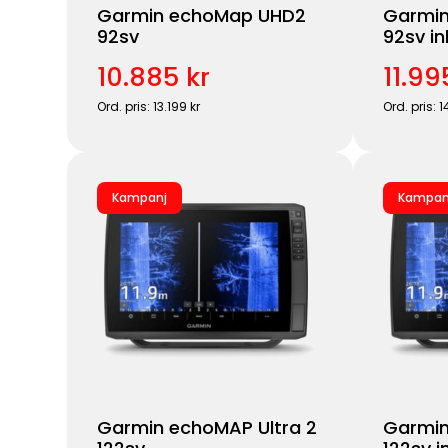
Garmin echoMap UHD2
Garmi
92sv
92sv in
10.885 kr
11.99
Ord. pris: 13.199 kr
Ord. pris: 1
Kampanj
Kampan
Garmin echoMAP Ultra 2
Garmin