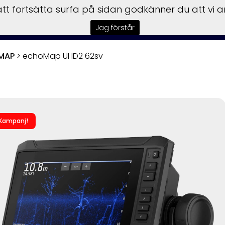
t fortsätta surfa på sidan godkänner du att vi 
sbilar
Båtar
Motorer
Trailer
Honda Power
Till
Jag förstår
MAP
>
echoMap UHD2 62sv
Kampanj!