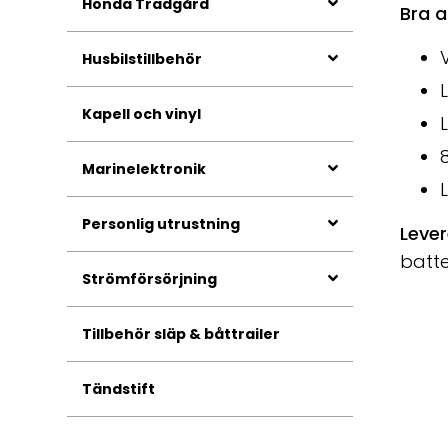
Honda Trädgård
Bra a
Husbilstillbehör
L
Kapell och vinyl
Marinelektronik
Personlig utrustning
Leve
batte
Strömförsörjning
Tillbehör släp & båttrailer
Tändstift