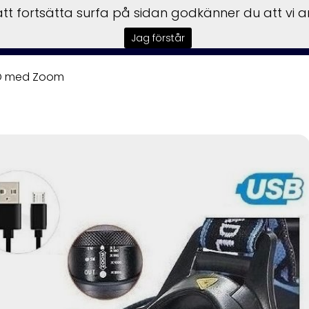
t fortsätta surfa på sidan godkänner du att vi 
sbilar
Båtar
Motorer
Trailer
Honda Power
Till
Jag förstår
ED med Zoom