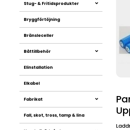
Stug- & Fritidsprodukter
Bryggförtöjning
Bränsleceller
Båttillbehör
Elinstallation
Elkabel
Pa
Fabrikat
Up
Fall, skot, tross, tamp & lina
Ladd