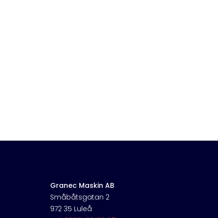
Granec Maskin AB
Småbåtsgatan 2
972 35 Luleå