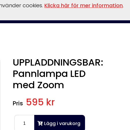
använder cookies.
Klicka här för mer information
.
behör
Verkstad
Om oss
Båthamn
Webshop
UPPLADDNINGSBAR:
Pannlampa LED
med Zoom
595 kr
Lägg i varukorg