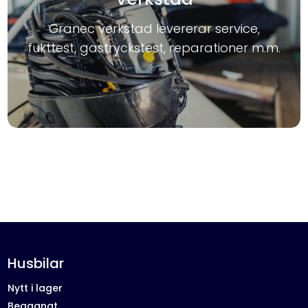
Granec verkstad levererar service,
fukttest, gastryckstest, reparationer m.m.
Husbilar
Nytt i lager
Begagnat