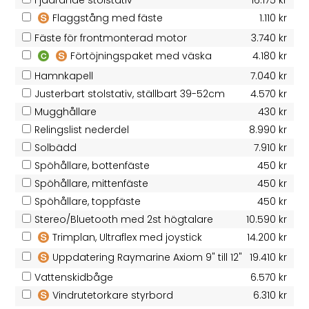
Fjädrande stolstativ
16.175 kr
Flaggstång med fäste
1.110 kr
Fäste för frontmonterad motor
3.740 kr
Förtöjningspaket med väska
4.180 kr
Hamnkapell
7.040 kr
Justerbart stolstativ, ställbart 39-52cm
4.570 kr
Mugghållare
430 kr
Relingslist nederdel
8.990 kr
Solbädd
7.910 kr
Spöhållare, bottenfäste
450 kr
Spöhållare, mittenfäste
450 kr
Spöhållare, toppfäste
450 kr
Stereo/Bluetooth med 2st högtalare
10.590 kr
Trimplan, Ultraflex med joystick
14.200 kr
Uppdatering Raymarine Axiom 9" till 12"
19.410 kr
Vattenskidbåge
6.570 kr
Vindrutetorkare styrbord
6.310 kr