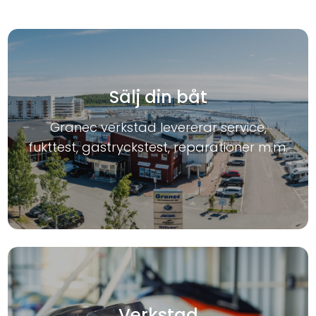
Sälj din båt
Granec verkstad levererar service,
fukttest, gastryckstest, reparationer m.m.
Verkstad