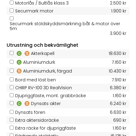
Motorlås / Bultlås klass 3
2.500 kr
Securmark motor
1.900 kr
Securmark stöldskyddsmärkning båt & motor över
5m
3.900 kr
Utrustning och bekvämlighet
Akterkapell
18.630 kr
Aluminiumdurk
7.160 kr
Aluminiumdurk, färgad
10.430 kr
Bord med löst ben
7.910 kr
CHIRP RV-100 3D RealVision
6.380 kr
Djupriggfäste, mont. grabbräcke
1.160 kr
Dynsats akter
6.240 kr
Dynsats fören
6.630 kr
Extra aktersidoräcke
690 kr
Extra räcke för djupriggfäste
1.160 kr