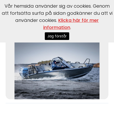
Vår hemsida använder sig av cookies. Genom
att fortsätta surfa på sidan godkänner du att vi
använder cookies.
Klicka här för mer
information
.
Start
>
Båtar
>
Silver
>
Hawk BRX
Jag förstår