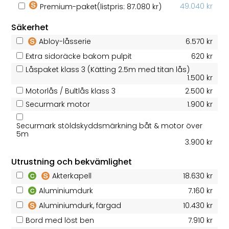
49.040 kr
Premium-paket
(listpris: 87.080 kr)
Säkerhet
Abloy-låsserie
6.570 kr
Extra sidoräcke bakom pulpit
620 kr
Låspaket klass 3 (Kätting 2.5m med titan lås)
1.500 kr
Motorlås / Bultlås klass 3
2.500 kr
Securmark motor
1.900 kr
Securmark stöldskyddsmärkning båt & motor över
5m
3.900 kr
Utrustning och bekvämlighet
Akterkapell
18.630 kr
Aluminiumdurk
7.160 kr
Aluminiumdurk, färgad
10.430 kr
Bord med löst ben
7.910 kr