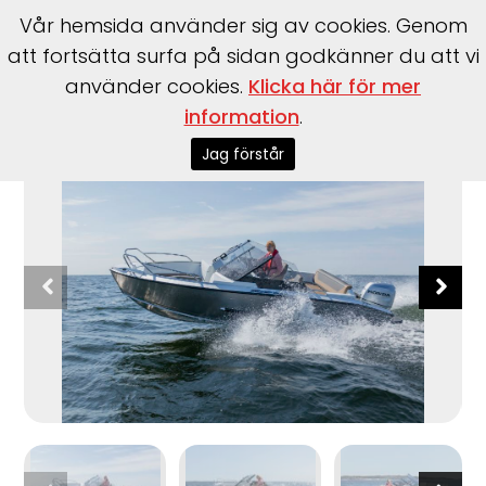
Vår hemsida använder sig av cookies. Genom
att fortsätta surfa på sidan godkänner du att vi
använder cookies.
Klicka här för mer
information
.
Start
>
Båtar
>
Silver
>
Hawk BR
Jag förstår