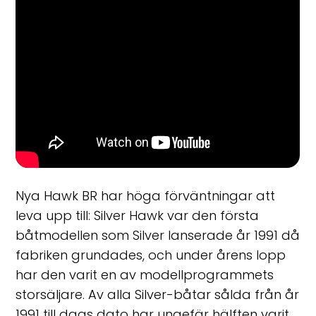
Nya Hawk BR har höga förväntningar att
leva upp till: Silver Hawk var den första
båtmodellen som Silver lanserade år 1991 då
fabriken grundades, och under årens lopp
har den varit en av modellprogrammets
storsäljare. Av alla Silver-båtar sålda från år
1991 till dags dato har ungefär hälften varit