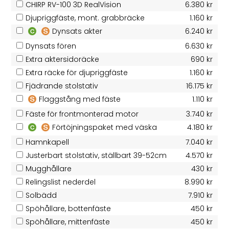
CHIRP RV-100 3D RealVision
6.380 kr
Djupriggfäste, mont. grabbräcke
1.160 kr
Dynsats akter
6.240 kr
Dynsats fören
6.630 kr
Extra aktersidoräcke
690 kr
Extra räcke för djupriggfäste
1.160 kr
Fjädrande stolstativ
16.175 kr
Flaggstång med fäste
1.110 kr
Fäste för frontmonterad motor
3.740 kr
Förtöjningspaket med väska
4.180 kr
Hamnkapell
7.040 kr
Justerbart stolstativ, ställbart 39-52cm
4.570 kr
Mugghållare
430 kr
Relingslist nederdel
8.990 kr
Solbädd
7.910 kr
Spöhållare, bottenfäste
450 kr
Spöhållare, mittenfäste
450 kr