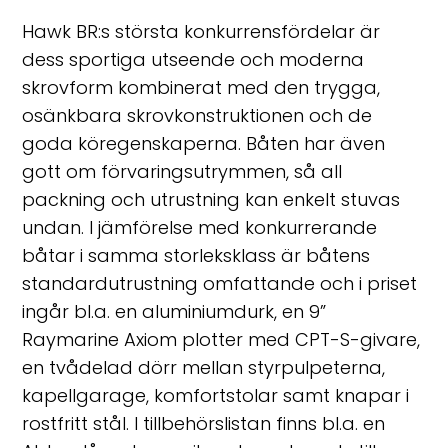
Hawk BR:s största konkurrensfördelar är
dess sportiga utseende och moderna
skrovform kombinerat med den trygga,
osänkbara skrovkonstruktionen och de
goda köregenskaperna. Båten har även
gott om förvaringsutrymmen, så all
packning och utrustning kan enkelt stuvas
undan. I jämförelse med konkurrerande
båtar i samma storleksklass är båtens
standardutrustning omfattande och i priset
ingår bl.a. en aluminiumdurk, en 9”
Raymarine Axiom plotter med CPT-S-givare,
en tvådelad dörr mellan styrpulpeterna,
kapellgarage, komfortstolar samt knapar i
rostfritt stål. I tillbehörslistan finns bl.a. en