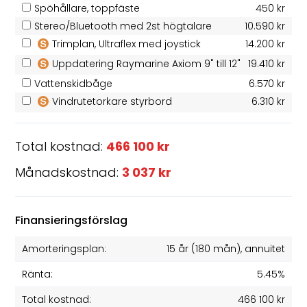
Spöhållare, toppfäste
450 kr
Stereo/Bluetooth med 2st högtalare
10.590 kr
Trimplan, Ultraflex med joystick
14.200 kr
Uppdatering Raymarine Axiom 9" till 12"
19.410 kr
Vattenskidbåge
6.570 kr
Vindrutetorkare styrbord
6.310 kr
Total kostnad:
466 100 kr
Månadskostnad:
3 037 kr
Finansieringsförslag
Amorteringsplan:
15 år
(
180
mån), annuitet
Ränta:
5.45%
Total kostnad:
466 100 kr