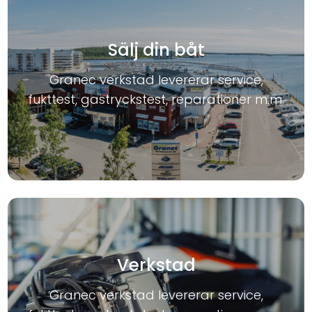
Sälj din båt
Granec verkstad levererar service,
fukttest, gastryckstest, reparationer m.m.
Verkstad
Granec verkstad levererar service,