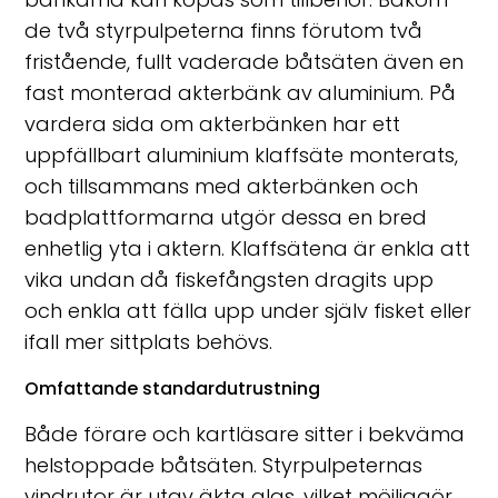
de två styrpulpeterna finns förutom två
fristående, fullt vaderade båtsäten även en
fast monterad akterbänk av aluminium. På
vardera sida om akterbänken har ett
uppfällbart aluminium klaffsäte monterats,
och tillsammans med akterbänken och
badplattformarna utgör dessa en bred
enhetlig yta i aktern. Klaffsätena är enkla att
vika undan då fiskefångsten dragits upp
och enkla att fälla upp under själv fisket eller
ifall mer sittplats behövs.
Omfattande standardutrustning
Både förare och kartläsare sitter i bekväma
helstoppade båtsäten. Styrpulpeternas
vindrutor är utav äkta glas, vilket möjliggör