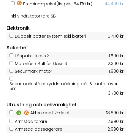
44.400 kr
Premium-paket
(listpris: 64.170 kr)
Inkl vindrutetorkare SB
Elektronik
Dubbelt batterisystem exkl batteri
5.470 kr
Säkerhet
Låspaket klass 3
1.500 kr
Motorlås / Bultlås klass 3
2.300 kr
Securmark motor
1.900 kr
Securmark stöldskyddsmärkning båt & motor över
5m
3.700 kr
Utrustning och bekvämlighet
Akterkapell 2-delat
18.890 kr
Armstöd förare
2.990 kr
Armstöd passagerare
2.990 kr