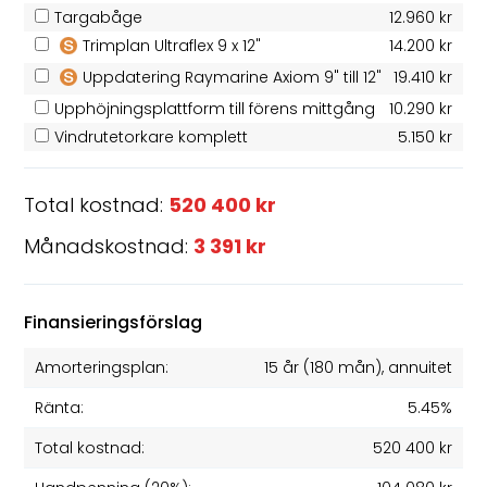
Targabåge
12.960 kr
Trimplan Ultraflex 9 x 12"
14.200 kr
Uppdatering Raymarine Axiom 9" till 12"
19.410 kr
Upphöjningsplattform till förens mittgång
10.290 kr
Vindrutetorkare komplett
5.150 kr
Total kostnad:
520 400 kr
Månadskostnad:
3 391 kr
Finansieringsförslag
Amorteringsplan:
15 år
(
180
mån), annuitet
Ränta:
5.45%
Total kostnad:
520 400 kr