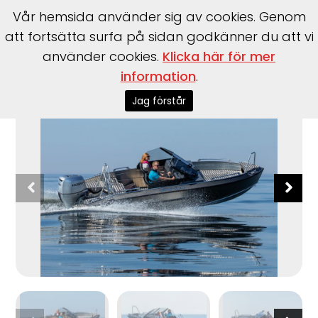
Vår hemsida använder sig av cookies. Genom
att fortsätta surfa på sidan godkänner du att vi
använder cookies.
Klicka här för mer
information
.
Start
>
Båtar
>
Silver
>
Shark BRX
Jag förstår