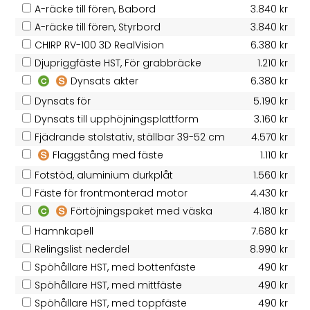
A-räcke till fören, Babord
3.840 kr
A-räcke till fören, Styrbord
3.840 kr
CHIRP RV-100 3D RealVision
6.380 kr
Djupriggfäste HST, För grabbräcke
1.210 kr
Dynsats akter
6.380 kr
Dynsats för
5.190 kr
Dynsats till upphöjningsplattform
3.160 kr
Fjädrande stolstativ, ställbar 39-52 cm
4.570 kr
Flaggstång med fäste
1.110 kr
Fotstöd, aluminium durkplåt
1.560 kr
Fäste för frontmonterad motor
4.430 kr
Förtöjningspaket med väska
4.180 kr
Hamnkapell
7.680 kr
Relingslist nederdel
8.990 kr
Spöhållare HST, med bottenfäste
490 kr
Spöhållare HST, med mittfäste
490 kr
Spöhållare HST, med toppfäste
490 kr