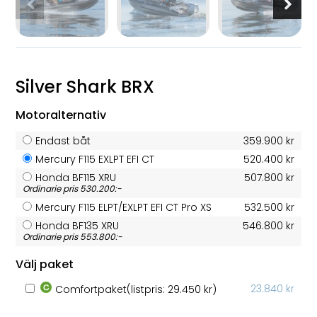
Silver Shark BRX
Motoralternativ
Endast båt
359.900 kr
Mercury F115 EXLPT EFI CT
520.400 kr
Honda BF115 XRU
507.800 kr
Ordinarie pris 530.200:-
Mercury F115 ELPT/EXLPT EFI CT Pro XS
532.500 kr
Honda BF135 XRU
546.800 kr
Ordinarie pris 553.800:-
Välj paket
23.840 kr
Comfortpaket
(listpris: 29.450 kr)