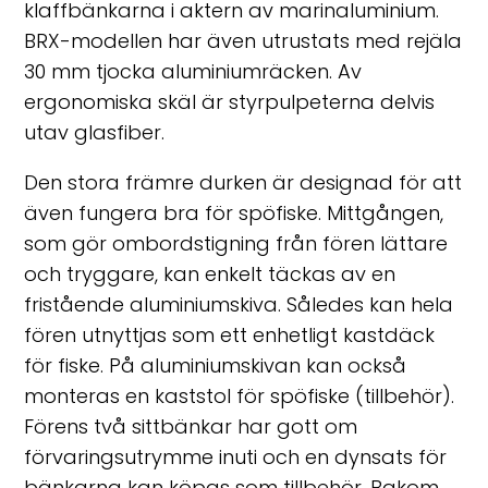
klaffbänkarna i aktern av marinaluminium.
BRX-modellen har även utrustats med rejäla
30 mm tjocka aluminiumräcken. Av
ergonomiska skäl är styrpulpeterna delvis
utav glasfiber.
Den stora främre durken är designad för att
även fungera bra för spöfiske. Mittgången,
som gör ombordstigning från fören lättare
och tryggare, kan enkelt täckas av en
fristående aluminiumskiva. Således kan hela
fören utnyttjas som ett enhetligt kastdäck
för fiske. På aluminiumskivan kan också
monteras en kaststol för spöfiske (tillbehör).
Förens två sittbänkar har gott om
förvaringsutrymme inuti och en dynsats för
bänkarna kan köpas som tillbehör. Bakom