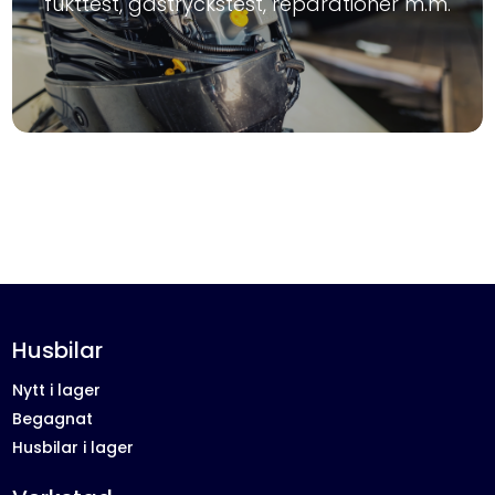
fukttest, gastryckstest, reparationer m.m.
Husbilar
Nytt i lager
Begagnat
Husbilar i lager