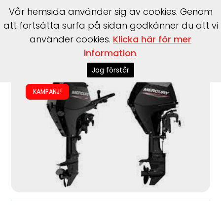
Vår hemsida använder sig av cookies. Genom
att fortsätta surfa på sidan godkänner du att vi
använder cookies.
Klicka här för mer
information
.
Start
>
Motorer
>
Utombordare
>
Mercury
>
F25 MLH EFI
Jag förstår
KAMPANJ!