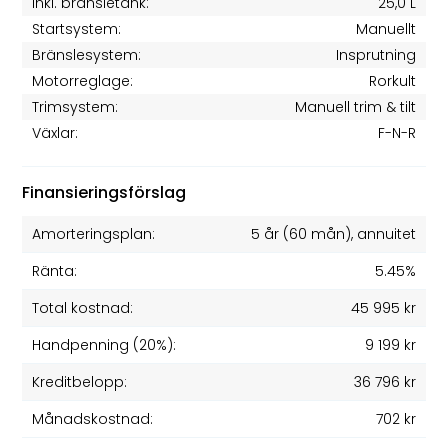
Inkl. bränsletank:
25,0 L
Startsystem:
Manuellt
Bränslesystem:
Insprutning
Motorreglage:
Rorkult
Trimsystem:
Manuell trim & tilt
Växlar:
F-N-R
Finansieringsförslag
Amorteringsplan:
5 år
(
60
mån), annuitet
Ränta:
5.45%
Total kostnad:
45 995 kr
Handpenning (20%):
9 199 kr
Kreditbelopp:
36 796 kr
Månadskostnad:
702 kr