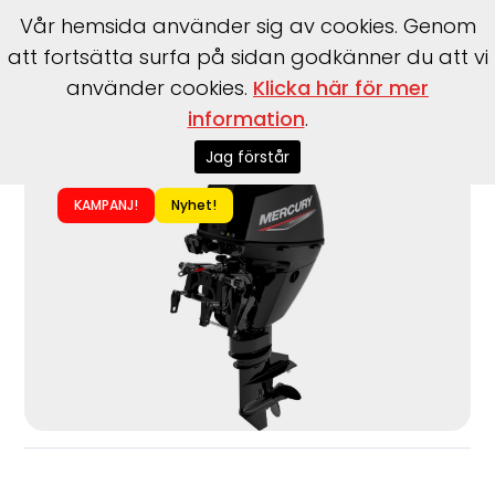
Vår hemsida använder sig av cookies. Genom
att fortsätta surfa på sidan godkänner du att vi
använder cookies.
Klicka här för mer
information
.
Start
>
Motorer
>
Utombordare
>
Mercury
>
F8 EL EFI
Jag förstår
KAMPANJ!
Nyhet!