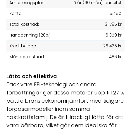
Amorteringsplan:
5 år
(
60
mån), annuitet
Ränta:
5.45%
Total kostnad:
31 795 kr
Handpenning (20%):
6 359 kr
Kreditbelopp:
25 436 kr
Månadskostnad:
486 kr
Lätta och effektiva
Tack vare EFI-teknologi och andra
förbättringar ger dessa motorer upp till 27 %
bättre bränsleekonomi jämfört med tidigare
förgasarmodeller inom samma
hästkraftsfamilj. De är tillräckligt lätta för att
vara bärbara, vilket gör dem idealiska för