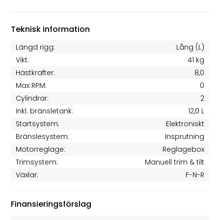
Teknisk information
Längd rigg:
Lång (L)
Vikt:
41 kg
Hästkrafter:
8,0
Max RPM:
0
Cylindrar:
2
Inkl. bränsletank:
12,0 L
Startsystem:
Elektroniskt
Bränslesystem:
Insprutning
Motorreglage:
Reglagebox
Trimsystem:
Manuell trim & tilt
Växlar:
F-N-R
Finansieringsförslag