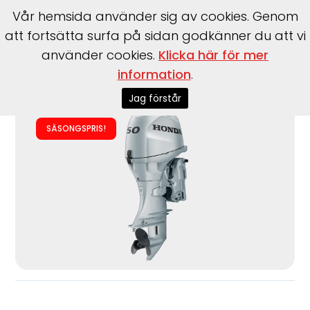
Vår hemsida använder sig av cookies. Genom
att fortsätta surfa på sidan godkänner du att vi
använder cookies.
Klicka här för mer
information
.
Start
>
Motorer
>
Utombordare
>
Honda
>
BF50 SRTZ
Jag förstår
SÄSONGSPRIS!