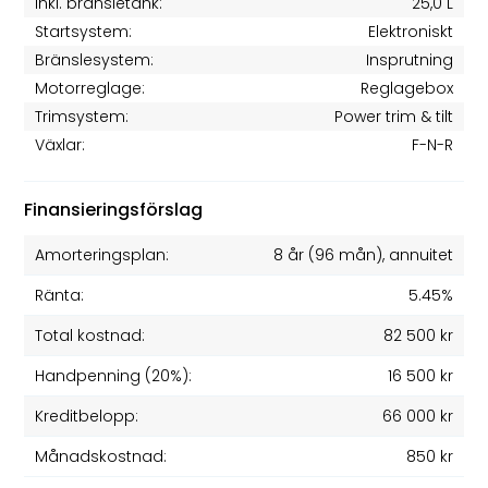
Inkl. bränsletank:
25,0 L
Startsystem:
Elektroniskt
Bränslesystem:
Insprutning
Motorreglage:
Reglagebox
Trimsystem:
Power trim & tilt
Växlar:
F-N-R
Finansieringsförslag
Amorteringsplan:
8 år
(
96
mån), annuitet
Ränta:
5.45%
Total kostnad:
82 500 kr
Handpenning (20%):
16 500 kr
Kreditbelopp:
66 000 kr
Månadskostnad:
850 kr