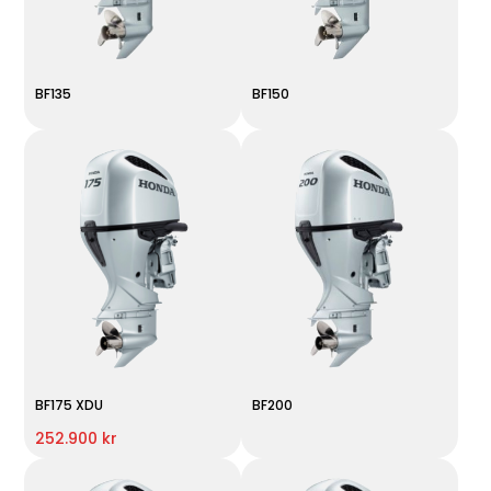
BF135
BF150
BF175 XDU
BF200
252.900 kr