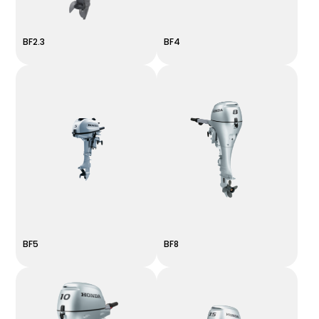
BF2.3
BF4
BF5
BF8