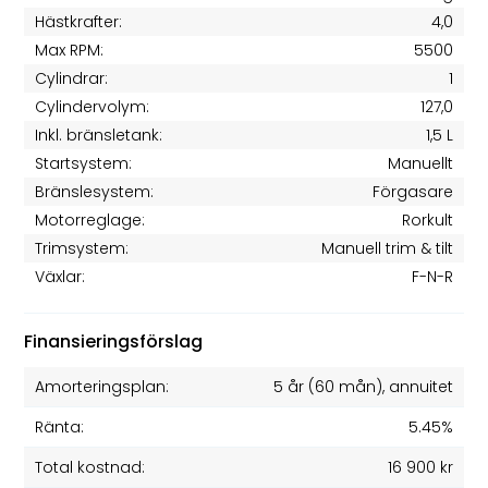
Hästkrafter:
4,0
Max RPM:
5500
Cylindrar:
1
Cylindervolym:
127,0
Inkl. bränsletank:
1,5 L
Startsystem:
Manuellt
Bränslesystem:
Förgasare
Motorreglage:
Rorkult
Trimsystem:
Manuell trim & tilt
Växlar:
F-N-R
Finansieringsförslag
Amorteringsplan:
5 år
(
60
mån), annuitet
Ränta:
5.45%
Total kostnad:
16 900 kr