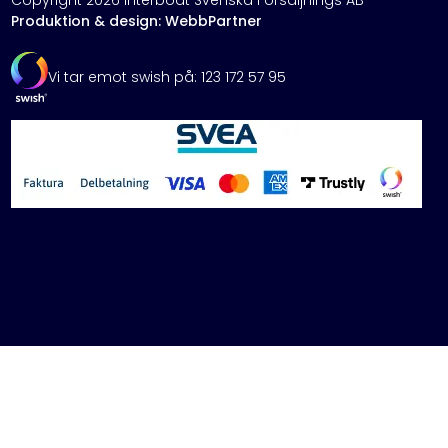
Copyright 2026 Interboat Svenska Försäljnings AB
Produktion & design: WebbPartner
Vi tar emot swish på: 123 172 57 95