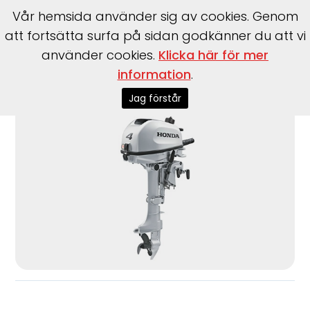
Vår hemsida använder sig av cookies. Genom
att fortsätta surfa på sidan godkänner du att vi
använder cookies.
Klicka här för mer
information
.
Start
>
Motorer
>
Utombordare
>
Honda
>
BF4
Jag förstår