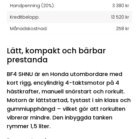
Handpenning (20%):
3 380 kr
Kreditbelopp:
13 520 kr
Månadskostnad:
258 kr
Lätt, kompakt och bärbar
prestanda
BF4 SHNU är en Honda utombordare med
kort rigg, encylindrig 4-taktsmotor på 4
hästkrafter, manuell snörstart och rorkult.
Motorn är lättstartad, tystast i sin klass och
gummiupphängd – vilket gör att rorkulten
vibrerar mindre. Den inbyggda tanken
rymmer 1,5 liter.