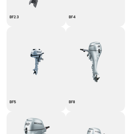
BF2.3
BF4
BF5
BF8