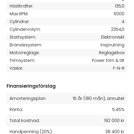
Hästkrafter:
135,0
Max RPM:
6000
Cylindrar:
4
Cylindervolym:
2354,0
Startsystem:
Elektroniskt
Bränslesystem:
Insprutning
Motorreglage:
Reglagebox
Trimsystem:
Power trim & tilt
Växlar:
F-N-R
Finansieringsförslag
Amorteringsplan:
15 år
(
180
mån), annuitet
Ränta:
5.45%
Total kostnad:
192 000 kr
Handpenning (20%):
38 400 kr