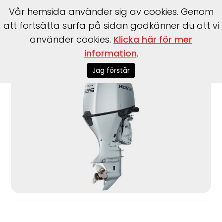
Vår hemsida använder sig av cookies. Genom
att fortsätta surfa på sidan godkänner du att vi
använder cookies.
Klicka här för mer
information
.
Start
>
Motorer
>
Utombordare
>
Honda
>
BF135
Jag förstår