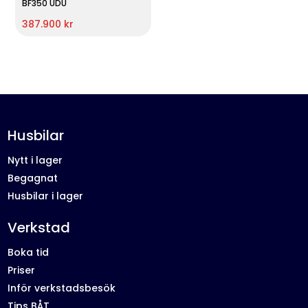
BF350 UDU
387.900 kr
Husbilar
Nytt i lager
Begagnat
Husbilar i lager
Verkstad
Boka tid
Priser
Inför verkstadsbesök
Tips BÅT