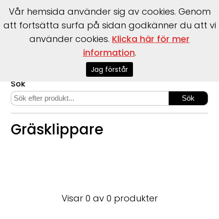
Vår hemsida använder sig av cookies. Genom
att fortsätta surfa på sidan godkänner du att vi
använder cookies.
Klicka här för mer
information
.
Start
>
Webshop
>
Honda Trädgård
>
Gräsklippare
Jag förstår
Sök
Gräsklippare
Visar 0 av 0 produkter