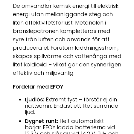
De omvandlar kemisk energi till elektrisk
energi utan mellanliggande steg och
liten effektivitetsförlust. Metanolen i
bränslepatronen kompletteras med
syre från luften och används för att
producera el. Förutom laddningsström,
skapas spillvärme och vattenånga med
litet koldioxid – vilket gör den synnerligen
effektiv och miljövänlig.
Fördelar med EFOY
Ljudlös:
Extremt tyst – förstör ej din
nattsömn. Endast ett litet surrande
ljud.
Dygnet runt:
Helt automatiskt
börjar EFOY ladda batterierna vid
12,3 V och slår av vid 14,2 V. Till- och