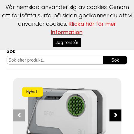
Vår hemsida använder sig av cookies. Genom
att fortsätta surfa på sidan godkänner du att vi
använder cookies.
Klicka här för mer
information
.
Start
>
Webshop
>
Bränsleceller
>
EFOY BT 80 12/24V
Jag förstår
Sök
Nyhet!