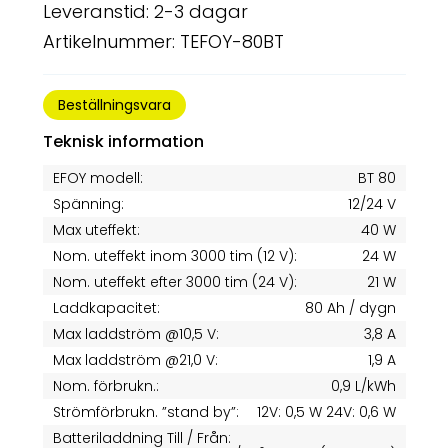
Leveranstid: 2-3 dagar
Artikelnummer: TEFOY-80BT
Beställningsvara
Teknisk information
EFOY modell:
BT 80
Spänning:
12/24 V
Max uteffekt:
40 W
Nom. uteffekt inom 3000 tim (12 V):
24 W
Nom. uteffekt efter 3000 tim (24 V):
21 W
Laddkapacitet:
80 Ah / dygn
Max laddström @10,5 V:
3,8 A
Max laddström @21,0 V:
1,9 A
Nom. förbrukn.:
0,9 L/kWh
Strömförbrukn. ”stand by”:
12V: 0,5 W 24V: 0,6 W
Batteriladdning Till / Från: