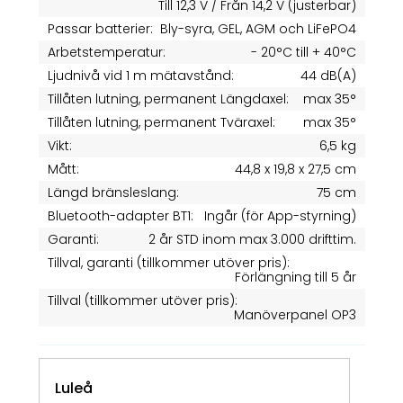
Till 12,3 V / Från 14,2 V (justerbar)
Passar batterier:
Bly-syra, GEL, AGM och LiFePO4
Arbetstemperatur:
- 20°C till + 40°C
Ljudnivå vid 1 m mätavstånd:
44 dB(A)
Tillåten lutning, permanent Längdaxel:
max 35°
Tillåten lutning, permanent Tväraxel:
max 35°
Vikt:
6,5 kg
Mått:
44,8 x 19,8 x 27,5 cm
Längd bränsleslang:
75 cm
Bluetooth-adapter BT1:
Ingår (för App-styrning)
Garanti:
2 år STD inom max 3.000 drifttim.
Tillval, garanti (tillkommer utöver pris):
Förlängning till 5 år
Tillval (tillkommer utöver pris):
Manöverpanel OP3
Luleå