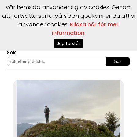
Vår hemsida använder sig av cookies. Genom
att fortsätta surfa på sidan godkänner du att vi
använder cookies.
Klicka här för mer
information
.
Start
>
Webshop
>
Bränsleceller
>
Manualer och Faktablad
Jag förstår
Sök