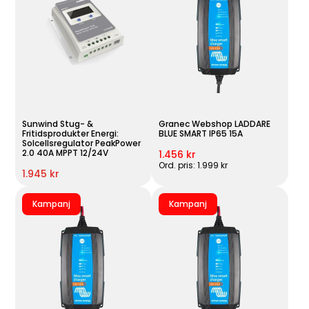
Sunwind Stug- &
Granec Webshop LADDARE
Fritidsprodukter Energi:
BLUE SMART IP65 15A
Solcellsregulator PeakPower
2.0 40A MPPT 12/24V
1.456 kr
Ord. pris: 1.999 kr
1.945 kr
Kampanj
Kampanj