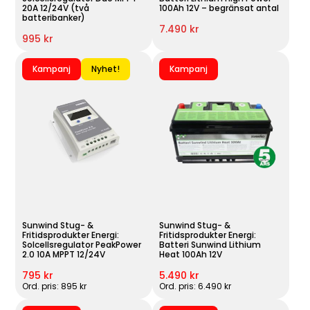
20A 12/24V (två
100Ah 12V – begränsat antal
batteribanker)
7.490 kr
995 kr
Kampanj
Nyhet!
Kampanj
Sunwind Stug- &
Sunwind Stug- &
Fritidsprodukter Energi:
Fritidsprodukter Energi:
Solcellsregulator PeakPower
Batteri Sunwind Lithium
2.0 10A MPPT 12/24V
Heat 100Ah 12V
795 kr
5.490 kr
Ord. pris: 895 kr
Ord. pris: 6.490 kr