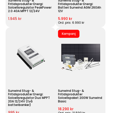
Sunwind Stug- &
Sunwind Stug- &
Fritidsprodukter Energi:
Fritidsprodukter Energi:
Solcellsregulator PeakPower
Batteri Sunwind AGM 260Ah
2.0 40A MPPT 12/24V
12V
1.945 kr
5.990 kr
Ord. pris: 6.990 kr
Kampanj
Sunwind Stug- &
Sunwind Stug- &
Fritidsprodukter Energi:
Fritidsprodukter
Solcellsregulator Duo MPPT
Solcellspaket 200W Sunwind
20A 12/24V (två
Basic
batteribanker)
18.290 kr
995 kr
Ord. pris: 21.590 kr