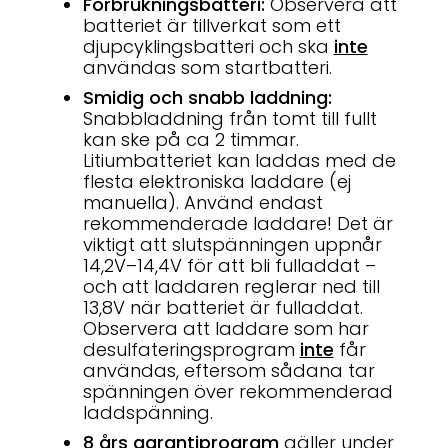
Förbrukningsbatteri:
Observera att
batteriet är tillverkat som ett
djupcyklingsbatteri och ska
inte
användas som startbatteri.
Smidig och snabb laddning:
Snabbladdning från tomt till fullt
kan ske på ca 2 timmar.
Litiumbatteriet kan laddas med de
flesta elektroniska laddare (ej
manuella). Använd endast
rekommenderade laddare! Det är
viktigt att slutspänningen uppnår
14,2V–14,4V för att bli fulladdat –
och att laddaren reglerar ned till
13,8V när batteriet är fulladdat.
Observera att laddare som har
desulfateringsprogram
inte
får
användas, eftersom sådana tar
spänningen över rekommenderad
laddspänning.
8 års garantiprogram
gäller under