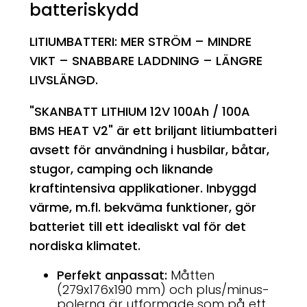
batteriskydd
LITIUMBATTERI: MER STRÖM
– MINDRE
VIKT
– SNABBARE LADDNING
– LÄNGRE
LIVSLÄNGD.
"SKANBATT LITHIUM 12V 100Ah / 100A
BMS HEAT V2" är ett briljant litiumbatteri
avsett för användning i husbilar, båtar,
stugor, camping och liknande
kraftintensiva applikationer. Inbyggd
värme, m.fl. bekväma funktioner, gör
batteriet till ett idealiskt val för det
nordiska klimatet.
Perfekt anpassat:
Måtten
(279x176x190 mm) och plus/minus-
polerna är utformade som på ett