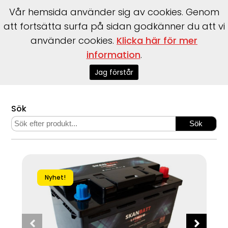
Vår hemsida använder sig av cookies. Genom
att fortsätta surfa på sidan godkänner du att vi
använder cookies.
Klicka här för mer
information
.
Start
>
Webshop
>
Stug- & Fritidsprodukter
>
Energi
>
ENERGI: Skanbatt Lithium HEAT V2 100Ah 12V "small" --> 5000
Jag förstår
cykler
Sök
Nyhet!