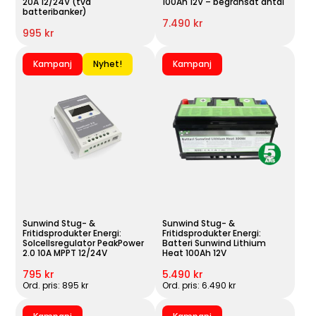
20A 12/24V (två
100Ah 12V – begränsat antal
batteribanker)
7.490 kr
995 kr
Kampanj
Nyhet!
Kampanj
Sunwind Stug- &
Sunwind Stug- &
Fritidsprodukter Energi:
Fritidsprodukter Energi:
Solcellsregulator PeakPower
Batteri Sunwind Lithium
2.0 10A MPPT 12/24V
Heat 100Ah 12V
795 kr
5.490 kr
Ord. pris: 895 kr
Ord. pris: 6.490 kr