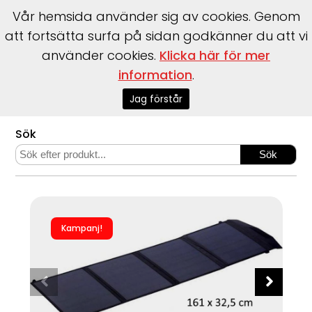
Vår hemsida använder sig av cookies. Genom
att fortsätta surfa på sidan godkänner du att vi
använder cookies.
Klicka här för mer
information
.
Start
>
Webshop
>
Stug- & Fritidsprodukter
>
Energi
>
Energi: Vikbar Solpanel Solveig 50W – Begränsat antal!
Jag förstår
Sök
Kampanj!