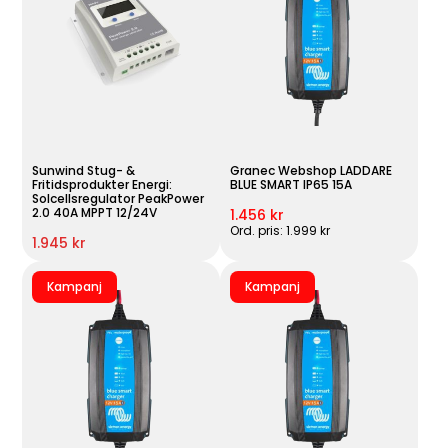
Sunwind Stug- &
Granec Webshop LADDARE
Fritidsprodukter Energi:
BLUE SMART IP65 15A
Solcellsregulator PeakPower
2.0 40A MPPT 12/24V
1.456 kr
Ord. pris: 1.999 kr
1.945 kr
Kampanj
Kampanj