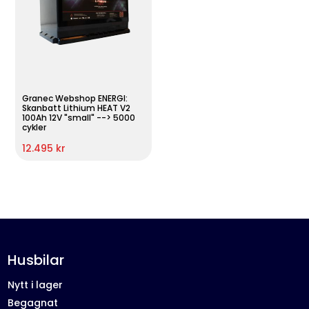
Granec Webshop ENERGI:
Skanbatt Lithium HEAT V2
100Ah 12V "small" --> 5000
cykler
12.495 kr
Husbilar
Nytt i lager
Begagnat