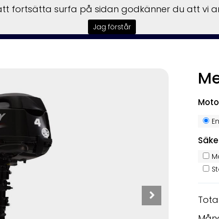
t fortsätta surfa på sidan godkänner du att vi 
sbilar
Båtar
Motorer
Trailer
Honda Power
Till
Jag förstår
Me
KAMPANJ
Moto
E
Säke
M
S
Tota
Mån