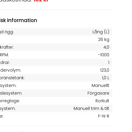
isk information
d rigg:
Lång (L)
26 kg
krafter:
4,0
RPM:
-1000
ndrar:
1
ndervolym:
123,0
 bränsletank:
1,0 L
tsystem:
Manuellt
slesystem:
Förgasare
rreglage:
Rorkult
system:
Manuell trim & tilt
ar:
F-N-R