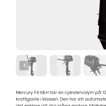
Mercury F4 MLH har en cylindervolym på 123 
kraftigaste i klassen. Den har ett autom
det enklare att dra igång motorn. Möjligh