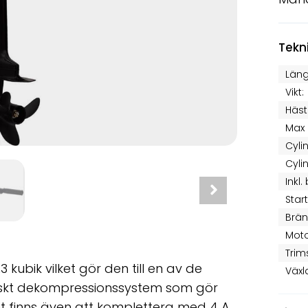
Tekn
Läng
Vikt:
Häst
Max 
Cyli
Cyli
Inkl.
Star
Brän
Moto
Trim
kubik vilket gör den till en av de
Växl
atiskt dekompressionssystem som gör
et finns även att komplettera med 4 A