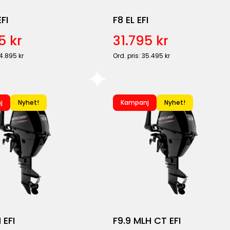
FI
F8 EL EFI
5 kr
31.795 kr
34.895 kr
Ord. pris: 35.495 kr
j
Nyhet!
Kampanj
Nyhet!
 EFI
F9.9 MLH CT EFI