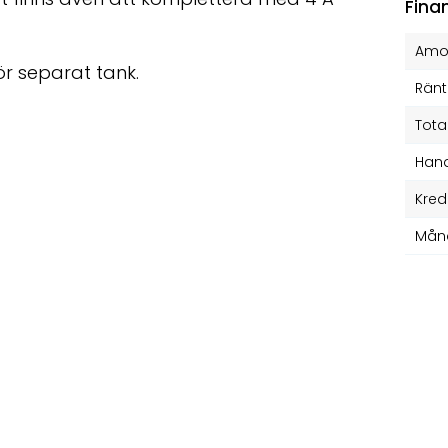
Fina
Amor
r separat tank.
Ränt
Tota
Hand
Kred
Mån