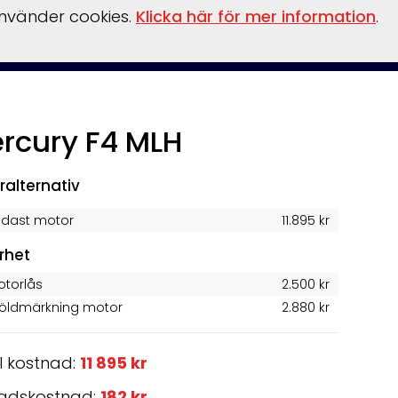
använder cookies.
Klicka här för mer information
.
behör
Verkstad
Om oss
Båthamn
Webshop
rcury F4 MLH
!
ralternativ
ndast motor
11.895 kr
rhet
otorlås
2.500 kr
töldmärkning motor
2.880 kr
l kostnad:
11 895 kr
adskostnad:
182 kr