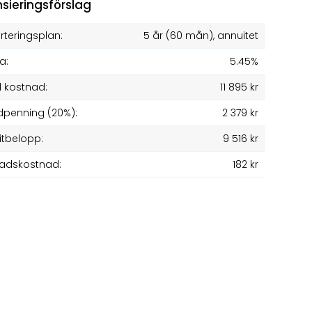
nsieringsförslag
teringsplan:
5 år
(
60
mån), annuitet
a:
5.45%
l kostnad:
11 895 kr
penning (20%):
2 379 kr
itbelopp:
9 516 kr
adskostnad:
182 kr