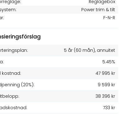
rreglage:
Reglagebox
system:
Power trim & tilt
ar:
F-N-R
nsieringsförslag
teringsplan:
5 år
(
60
mån), annuitet
a:
5.45%
l kostnad:
47 995 kr
penning (20%):
9 599 kr
itbelopp:
38 396 kr
adskostnad:
733 kr