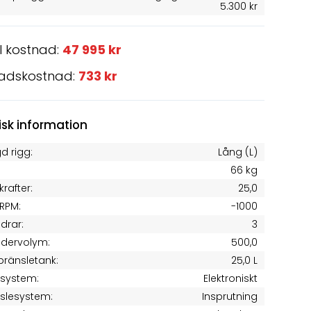
5.300 kr
l kostnad:
47 995 kr
adskostnad:
733 kr
isk information
d rigg:
Lång (L)
66 kg
krafter:
25,0
RPM:
-1000
ndrar:
3
ndervolym:
500,0
 bränsletank:
25,0 L
tsystem:
Elektroniskt
slesystem:
Insprutning