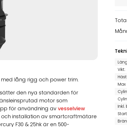
Tota
Mån
Tekn
Läng
Vikt:
Häst
r med lång rigg och power trim.
Max 
Cyli
sätter den nya standarden för
Cyli
 bränsleinsprutad motor som
Inkl.
upp för användning av
vesselview
Star
ct och installation av smartcraftmätare
Brän
rcury F30 & 25hk är en 500-