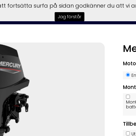
t fortsätta surfa på sidan godkänner du att vi 
sbilar
Båtar
Motorer
Trailer
Honda Power
Till
Jag förstår
Me
Moto
E
Mont
Mont
batt
Tillb
U