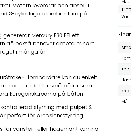
Moto
xel. Motorn levererar den absolut
Trim
and 3-cylindriga utombordare på
Växl
Fina
ag genererar Mercury F30 EFI ett
rn då också behöver arbeta mindre
Amor
troget i många år.
Ränt
Tota
FourStroke-utombordare kan du enkelt
Hand
 En enorm fördel för små båtar som
Kred
imera köregenskaperna på båten
Mån
rrkontrollerad styrning med pulpet &
är perfekt för precisionsstyrning.
s för vänster- eller högerhänt körning