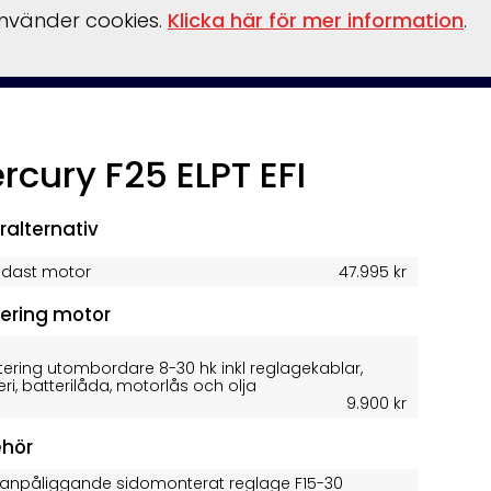
använder cookies.
Klicka här för mer information
.
behör
Verkstad
Om oss
Båthamn
Webshop
rcury F25 ELPT EFI
ralternativ
ndast motor
47.995 kr
ering motor
ering utombordare 8-30 hk inkl reglagekablar,
eri, batterilåda, motorlås och olja
9.900 kr
ehör
tanpåliggande sidomonterat reglage F15-30