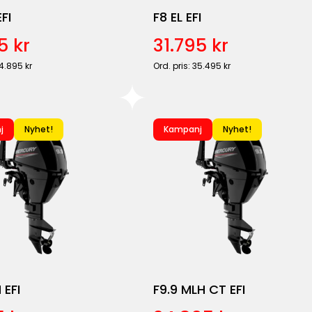
FI
F8 EL EFI
5 kr
31.795 kr
34.895 kr
Ord. pris: 35.495 kr
j
Nyhet!
Kampanj
Nyhet!
 EFI
F9.9 MLH CT EFI