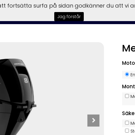
t fortsätta surfa på sidan godkänner du att vi 
sbilar
Båtar
Motorer
Trailer
Honda Power
Till
Jag förstår
Me
KAMPANJ
Moto
E
Mont
M
Säke
M
S