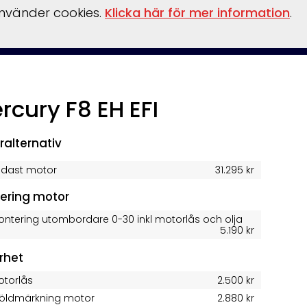
använder cookies.
Klicka här för mer information
.
behör
Verkstad
Om oss
Båthamn
Webshop
rcury F8 EH EFI
!
Nyhet!
ralternativ
ndast motor
31.295 kr
ering motor
ontering utombordare 0-30 inkl motorlås och olja
5.190 kr
rhet
otorlås
2.500 kr
töldmärkning motor
2.880 kr