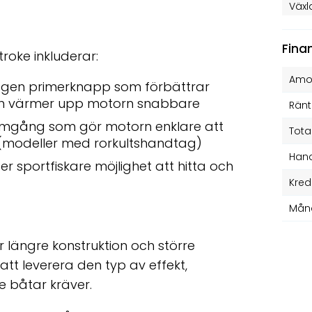
Växl
Fina
roke inkluderar:
Amor
agen primerknapp som förbättrar
och värmer upp motorn snabbare
Ränt
tomgång som gör motorn enklare att
Tota
(modeller med rorkultshandtag)
Hand
r sportfiskare möjlighet att hitta och
Kred
Mån
 längre konstruktion och större
att leverera den typ av effekt,
e båtar kräver.