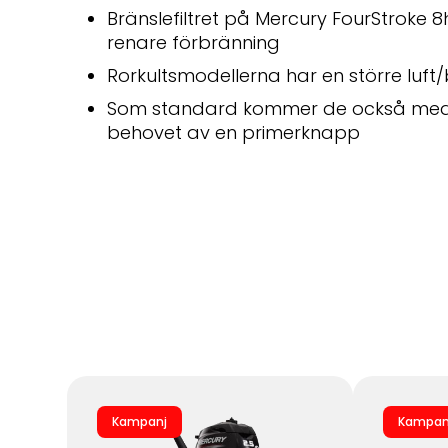
Bränslefiltret på Mercury FourStroke 8hk
renare förbränning
Rorkultsmodellerna har en större lu
Som standard kommer de också med en
behovet av en primerknapp
Kampanj
Kampan