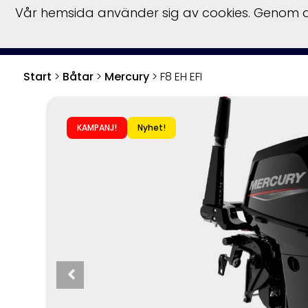
Vår hemsida använder sig av cookies. Genom at
Start
Hu
Start
>
Båtar
>
Mercury
>
F8 EH EFI
KAMPANJ!
Nyhet!