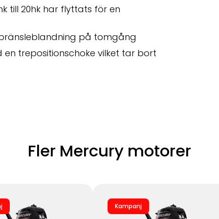
 till 20hk har flyttats för en
ft/bränsleblandning på tomgång
 trepositionschoke vilket tar bort
Fler Mercury motorer
j
Kampanj