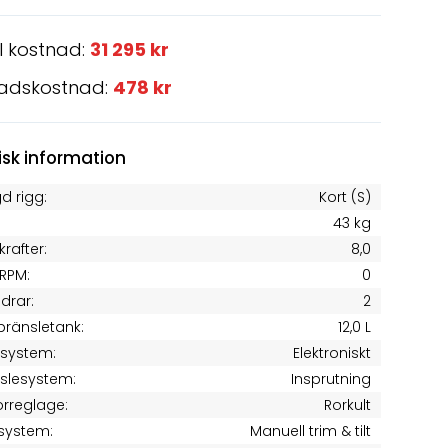
l kostnad:
31 295 kr
adskostnad:
478 kr
isk information
d rigg:
Kort (S)
43 kg
krafter:
8,0
RPM:
0
ndrar:
2
 bränsletank:
12,0 L
tsystem:
Elektroniskt
slesystem:
Insprutning
rreglage:
Rorkult
system:
Manuell trim & tilt