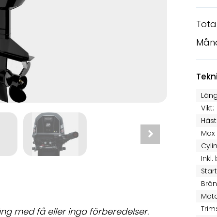
Tota
Mån
Tekn
Läng
Vikt:
Häst
Max 
Cyli
Inkl.
Star
Brän
Moto
Trim
ng med få eller inga förberedelser.