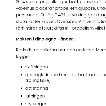
20 % större propeller ger bättre drivkraft, s
växelhus placerar propellern djupare, unde
prestanda. En låg 2.42:1-utväxling ger 
stora laster kräver. Oversized Antiventila
förhindrar att luft dras in i propellern vilket
Makten i dina egna Händer.
Rorkultsmodellerna har den exklusiva Merc
lägger
skiftningen
gasregleringen (med förbättrad gasök
trollingfiske)
att stanna
lutningen
styrningen