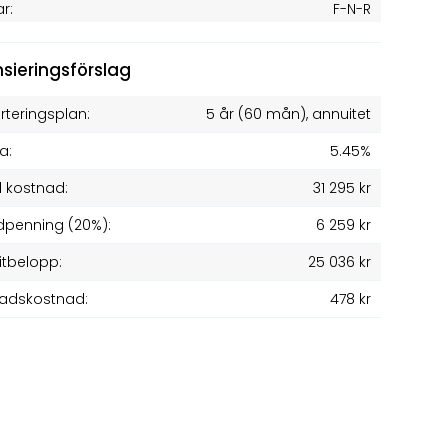
ar:
F-N-R
nsieringsförslag
teringsplan:
5 år
(
60
mån), annuitet
a:
5.45%
l kostnad:
31 295 kr
penning (20%):
6 259 kr
itbelopp:
25 036 kr
adskostnad:
478 kr