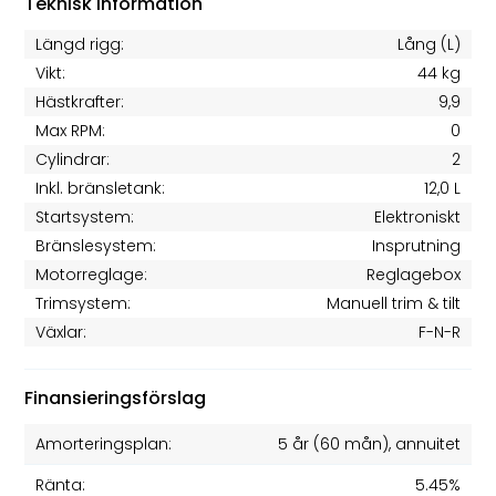
Teknisk information
Längd rigg:
Lång (L)
Vikt:
44 kg
Hästkrafter:
9,9
Max RPM:
0
Cylindrar:
2
Inkl. bränsletank:
12,0 L
Startsystem:
Elektroniskt
Bränslesystem:
Insprutning
Motorreglage:
Reglagebox
Trimsystem:
Manuell trim & tilt
Växlar:
F-N-R
Finansieringsförslag
Amorteringsplan:
5 år
(
60
mån), annuitet
Ränta:
5.45%