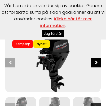
Vår hemsida använder sig av cookies. Genom
att fortsätta surfa på sidan godkänner du att vi
använder cookies.
Klicka här för mer
information
.
Start
>
Båtar
>
Mercury
>
F9.9 EL CT EFI
Jag förstår
Kampanj!
Nyhet!