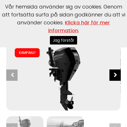
Vår hemsida använder sig av cookies. Genom
att fortsätta surfa på sidan godkänner du att vi
använder cookies.
Klicka här för mer
information
.
Start
>
Båtar
>
Mercury
>
F20 ELHPT EFI
Jag förstår
KAMPANJ!