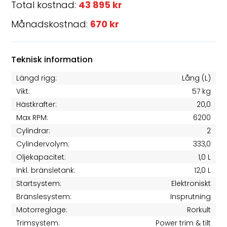
Total kostnad:
43 895 kr
Månadskostnad:
670 kr
Teknisk information
Längd rigg:
Lång (L)
Vikt:
57 kg
Hästkrafter:
20,0
Max RPM:
6200
Cylindrar:
2
Cylindervolym:
333,0
Oljekapacitet:
1,0 L
Inkl. bränsletank:
12,0 L
Startsystem:
Elektroniskt
Bränslesystem:
Insprutning
Motorreglage:
Rorkult
Trimsystem:
Power trim & tilt