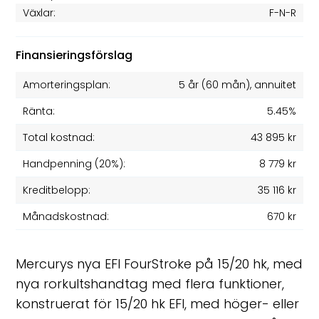
Växlar:
F-N-R
Finansieringsförslag
Amorteringsplan:
5 år
(
60
mån), annuitet
Ränta:
5.45%
Total kostnad:
43 895 kr
Handpenning (20%):
8 779 kr
Kreditbelopp:
35 116 kr
Månadskostnad:
670 kr
Mercurys nya EFI FourStroke på 15/20 hk, med
nya rorkultshandtag med flera funktioner,
konstruerat för 15/20 hk EFI, med höger- eller