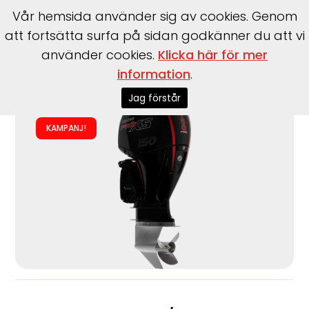
Vår hemsida använder sig av cookies. Genom
att fortsätta surfa på sidan godkänner du att vi
använder cookies.
Klicka här för mer
information
.
Start
>
Båtar
>
Mercury
>
F150 ELPT/EXLPT EFI Pro XS
Jag förstår
KAMPANJ!