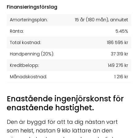
Finansieringsförslag
Amorteringsplan:
15 år
(
180
mån), annuitet
Ränta:
5.45%
Total kostnad:
186 595 kr
Handpenning (20%):
37 319 kr
Kreditbelopp:
149 276 kr
Månadskostnad:
1 216 kr
Enastående ingenjörskonst för
enastående hastighet.
Den är byggd för att ta dig nästan vart
som helst, nästan 9 kilo lättare än den