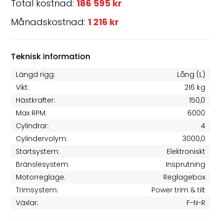
Total kostnad:
186 595 kr
Månadskostnad:
1 216 kr
Teknisk information
Längd rigg:
Lång (L)
Vikt:
216 kg
Hästkrafter:
150,0
Max RPM:
6000
Cylindrar:
4
Cylindervolym:
3000,0
Startsystem:
Elektroniskt
Bränslesystem:
Insprutning
Motorreglage:
Reglagebox
Trimsystem:
Power trim & tilt
Växlar:
F-N-R